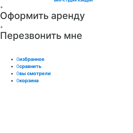
Веб-студия Хэндрег
+
Оформить аренду
+
Перезвонить мне
0
избранное
0
сравнить
0
вы смотрели
0
корзина