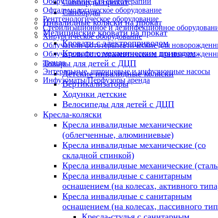
Оборудование для светотерапии
Сапборды прокат
Офтальмологическое оборудование
Сапборды
Рентгенологическое оборудование
Инвалидные коляски на прокат
Стерилизационное и дезинфекционное оборудован
Медицинские кровати на прокат
Хирургическое оборудование
Кровати с электроприводом
Облучатели фототерапевтические для новорожден
Кровати с механическим приводом
Облучатели фототерапевтические для новорожден
аренда
Товары для детей с ДЦП
Энтеральные, шприцевые и инфузионные насосы
Детские инвалидные коляски
Инфузоматы/Перфузоры аренда
Вертикализаторы
Ходунки детские
Велосипеды для детей с ДЦП
Кресла-коляски
Кресла инвалидные механические
(облегченные, алюминиевые)
Кресла инвалидные механические (со
складной спинкой)
Кресла инвалидные механические (стал
Кресла инвалидные с санитарным
оснащением (на колесах, активного типа
Кресла инвалидные с санитарным
оснащением (на колесах, пассивного тип
Кресла-стулья с санитарным