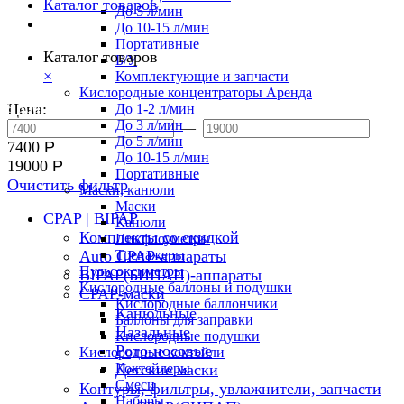
Каталог товаров
До 5 л/мин
До 10-15 л/мин
Портативные
Каталог товаров
Б/У
×
Комплектующие и запчасти
Кислородные концентраторы Аренда
8 800 551 02 33
Цена:
До 1-2 л/мин
До 3 л/мин
—
До 5 л/мин
7400
Р
До 10-15 л/мин
19000
Р
Портативные
Очистить фильтр
Маски, канюли
Маски
CPAP | BIPAP
Канюли
Комплекты со скидкой
Пикфлоуметры
Auto CPAP-аппараты
Тренажеры
Пульсоксиметры
BIPAP(БИПАП)-аппараты
Кислородные баллоны и подушки
CPAP-маски
Кислородные баллончики
Канюльные
Баллоны для заправки
Назальные
Кислородные подушки
Рото-носовые
Кислородные коктейли
Коктейлеры
Детские маски
Смеси
Контуры, фильтры, увлажнители, запчасти
Наборы