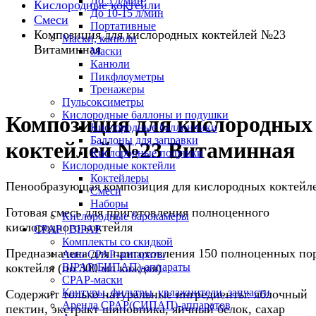
До 5 л/мин
Кислородные коктейли
До 10-15 л/мин
Смеси
Портативные
Композиция для кислородных коктейлей №23
Маски, канюли
Витаминная
Маски
Канюли
Пикфлоуметры
Тренажеры
Пульсоксиметры
Кислородные баллоны и подушки
Композиция для кислородных
Кислородные баллончики
Баллоны для заправки
коктейлей №23 Витаминная
Кислородные подушки
Кислородные коктейли
Коктейлеры
Пенообразующая композиция для кислородных коктейл
Смеси
Наборы
Готовая смесь для приготовления полноценного
Кислородные барокамеры
кислородного коктейля
CPAP | BIPAP
Комплекты со скидкой
Предназначена для приготовления 150 полноценных по
Auto CPAP-аппараты
коктейля (по 300 мл каждая)
BIPAP(БИПАП)-аппараты
CPAP-маски
Контуры, фильтры, увлажнители, запчасти
Содержит только натуральные ингредиенты: яблочный
Аренда CPAP(СИПАП)-аппаратов
пектин, экстракт шиповника, яичный белок, сахар