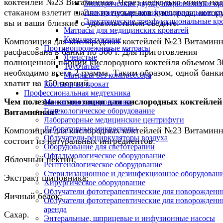
коктейлей №23 Витаминная. Через несколько минут над
Электрические двухфункциональные кр
стаканом взлетит шапка из пузырьков кислорода, котор
Электрические пятифункциональные кр
Электрические трехфункциональные кр
вы и ваши близкие с удовольствием съедите.
Матрасы для медицинских кроватей
Комплектующие
Композиция для кислородных коктейлей №23 Витаминн
Противопролежневые матрасы
расфасована в банки по 300 г. Для приготовления
Ячеистые
полноценной порции кислородного коктейля объемом 3
Трубчатые
необходимо всего 2 грамма. Таким образом, одной банк
Матрасы без компрессора
хватит на 150 порций.
Костыли на прокат
Профессиональная медтехника
Чем полезна композиция для кислородных коктейле
Мониторы прикроватные
Гинекологическое оборудование
Витаминная?
Лабораторные медицинские центрифуги
Лабораторные микроскопы
Композиция для кислородных коктейлей №23 Витаминн
Облучатели-рециркуляторы воздуха
состоит из натуральных ингредиентов:
Оборудование для светотерапии
Офтальмологическое оборудование
Яблочный пектин;
Рентгенологическое оборудование
Стерилизационное и дезинфекционное оборудован
Экстракт шиповника;
Хирургическое оборудование
Облучатели фототерапевтические для новорожден
Яичный белок;
Облучатели фототерапевтические для новорожден
аренда
Сахар.
Энтеральные, шприцевые и инфузионные насосы