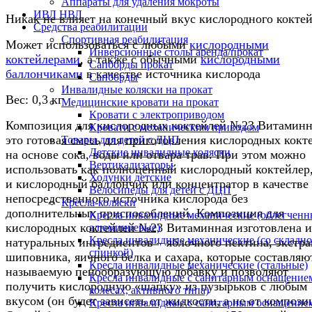
Аппараты для удаления мокроты
ИВЛ НВЛ
Никак не влияет на конечный вкус кислородного кокте
Средства реабилитации
Спортивная реабилитация
Может использоваться с любыми
кислородными
Инверсионные столы аренда/прокат
коктейлерами
, а также с обычными
кислородными
Сапборды прокат
баллончиками
в качестве источника кислорода
Сапборды
Инвалидные коляски на прокат
Вес: 0,3 кг
Медицинские кровати на прокат
Кровати с электроприводом
Композиция для кислородных коктейлей №23 Витаминн
Кровати с механическим приводом
это готовая смесь для приготовления кислородных кокт
Товары для детей с ДЦП
Детские инвалидные коляски
на основе сока, воды или отвара трав. При этом можно
Вертикализаторы
использовать как полноценный кислородный коктейлер,
Ходунки детские
и кислородный баллончик или концентратор в качестве
Велосипеды для детей с ДЦП
непосредственного источника кислорода без
Кресла-коляски
дополнительных приспособлений. Композиция для
Кресла инвалидные механические (облегченн
кислородных коктейлей №23 Витаминная изготовлена и
алюминиевые)
Кресла инвалидные механические (со складн
натуральных ингредиентов – яблочного пектина, экстра
спинкой)
шиповника, яичного белка и сахара, которые составляю
Кресла инвалидные механические (стальные)
называемую пенообразующую добавку и позволяют
Кресла инвалидные с санитарным оснащением
получить кислородную «шапку» из пузырьков с любым
колесах, активного типа)
вкусом (он будет зависеть от жидкости, а не от компози
Кресла инвалидные с санитарным оснащением