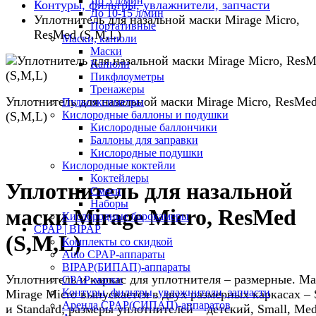
До 5 л/мин
Контуры, фильтры, увлажнители, запчасти
До 10-15 л/мин
Уплотнитель для назальной маски Mirage Micro,
Портативные
ResMed (S,M,L)
Маски, канюли
Маски
Канюли
Пикфлоуметры
Тренажеры
Уплотнитель для назальной маски Mirage Micro, ResMe
Пульсоксиметры
Кислородные баллоны и подушки
(S,M,L)
Кислородные баллончики
Баллоны для заправки
Кислородные подушки
Кислородные коктейли
Коктейлеры
Уплотнитель для назальной
Смеси
Наборы
маски Mirage Micro, ResMed
Кислородные барокамеры
CPAP | BIPAP
(S,M,L)
Комплекты со скидкой
Auto CPAP-аппараты
BIPAP(БИПАП)-аппараты
Уплотнитель и каркас для уплотнителя – размерные. Ма
CPAP-маски
Контуры, фильтры, увлажнители, запчасти
Mirage Micro выпускается в двух размерных каркасах – 
Аренда CPAP(СИПАП)-аппаратов
и Standard; размеры уплотнителей – детский, Small, Me