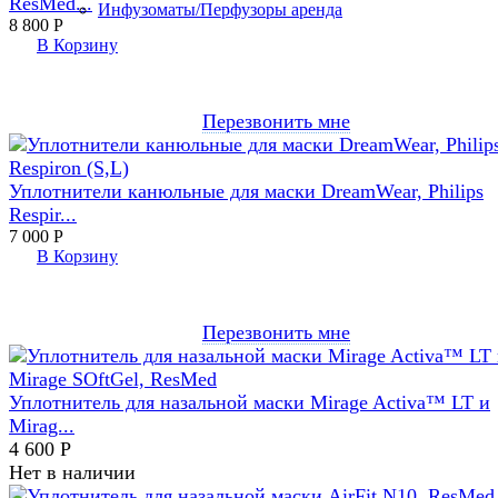
ResMed...
Инфузоматы/Перфузоры аренда
8 800
Р
В Корзину
Перезвонить мне
Уплотнители канюльные для маски DreamWear, Philips
Respir...
7 000
Р
В Корзину
Перезвонить мне
Уплотнитель для назальной маски Mirage Activa™ LT и
Mirag...
4 600
Р
Нет в наличии