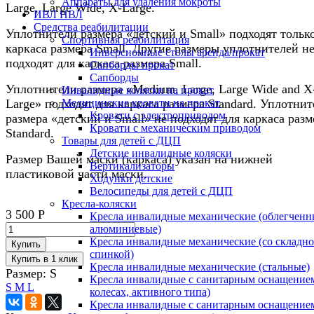
Аппараты для удаления мокроты
Large, Large Wide, X-Large.
ИВЛ НВЛ
Средства реабилитации
Уплотнители размера «детский и Small» подходят тольк
Спортивная реабилитация
каркаса размера Small. Другие размеры уплотнителей н
Инверсионные столы аренда/прокат
подходят для каркаса размера Small.
Сапборды прокат
Сапборды
Уплотнители размера «Medium, Large, Large Wide and X
Инвалидные коляски на прокат
Large» подходят для каркаса размера Standard. Уплотни
Медицинские кровати на прокат
Кровати с электроприводом
размера «детский и Small» не подходят для каркаса разм
Кровати с механическим приводом
Standard.
Товары для детей с ДЦП
Детские инвалидные коляски
Размер Вашей маски (каркаса) указан на нижней
Вертикализаторы
пластиковой части маски.
Ходунки детские
Велосипеды для детей с ДЦП
Кресла-коляски
3 500
Р
Кресла инвалидные механические (облегченн
алюминиевые)
Кресла инвалидные механические (со складн
Купить
спинкой)
Кресла инвалидные механические (стальные)
Размер:
S
Кресла инвалидные с санитарным оснащением
S
M
L
колесах, активного типа)
Кресла инвалидные с санитарным оснащением