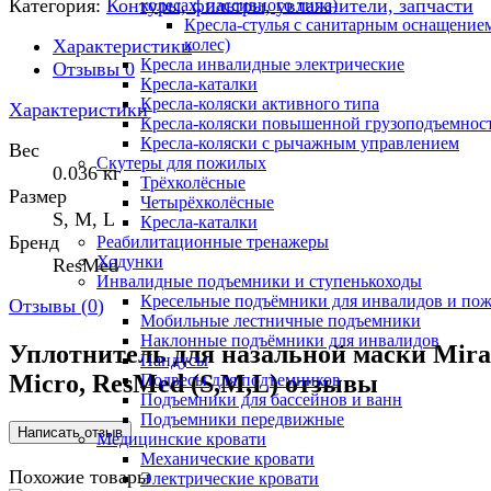
Категория:
Контуры, фильтры, увлажнители, запчасти
колесах, пассивного типа)
Кресла-стулья с санитарным оснащением
Характеристики
колес)
Кресла инвалидные электрические
Отзывы
0
Кресла-каталки
Кресла-коляски активного типа
Характеристики
Кресла-коляски повышенной грузоподъемнос
Кресла-коляски с рычажным управлением
Вес
Скутеры для пожилых
0.036 кг
Трёхколёсные
Размер
Четырёхколёсные
S, M, L
Кресла-каталки
Бренд
Реабилитационные тренажеры
Ходунки
ResMed
Инвалидные подъемники и ступенькоходы
Кресельные подъёмники для инвалидов и по
Отзывы (
0
)
Мобильные лестничные подъемники
Наклонные подъёмники для инвалидов
Уплотнитель для назальной маски Mira
Пандусы
Micro, ResMed (S,M,L) отзывы
Подвесы для подъемников
Подъемники для бассейнов и ванн
Подъемники передвижные
Медицинские кровати
Механические кровати
Похожие товары
Электрические кровати