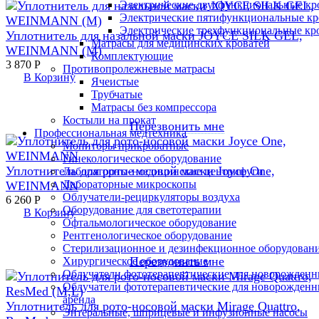
Электрические двухфункциональные кр
Электрические пятифункциональные кр
Электрические трехфункциональные кр
Уплотнитель для назальной маски JOYCE SILK GEL,
Матрасы для медицинских кроватей
WEINMANN (M)
Комплектующие
3 870
Р
Противопролежневые матрасы
В Корзину
Ячеистые
Трубчатые
Матрасы без компрессора
Костыли на прокат
Перезвонить мне
Профессиональная медтехника
Мониторы прикроватные
Гинекологическое оборудование
Уплотнитель для рото-носовой маски Joyce One,
Лабораторные медицинские центрифуги
Лабораторные микроскопы
WEINMANN
Облучатели-рециркуляторы воздуха
6 260
Р
Оборудование для светотерапии
В Корзину
Офтальмологическое оборудование
Рентгенологическое оборудование
Стерилизационное и дезинфекционное оборудован
Перезвонить мне
Хирургическое оборудование
Облучатели фототерапевтические для новорожден
Облучатели фототерапевтические для новорожден
аренда
Уплотнитель для рото-носовой маски Mirage Quattro,
Энтеральные, шприцевые и инфузионные насосы