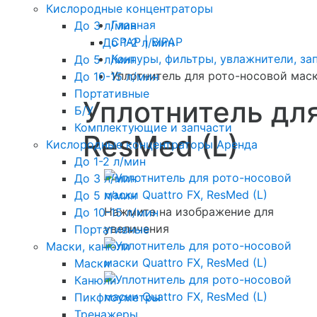
Кислородные концентраторы
Главная
До 3 л/мин
CPAP | BIPAP
До 1-2 л/мин
Контуры, фильтры, увлажнители, за
До 5 л/мин
Уплотнитель для рото-носовой маски
До 10-15 л/мин
Портативные
Уплотнитель для
Б/У
Комплектующие и запчасти
ResMed (L)
Кислородные концентраторы Аренда
До 1-2 л/мин
До 3 л/мин
До 5 л/мин
Нажмите на изображение для
До 10-15 л/мин
увеличения
Портативные
Маски, канюли
Маски
Канюли
Пикфлоуметры
Тренажеры