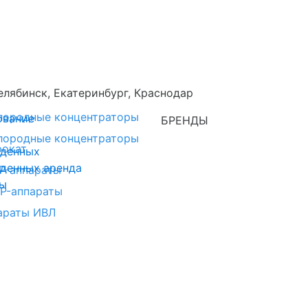
елябинск, Екатеринбург, Краснодар
лородные концентраторы
ование
БРЕНДЫ
лородные концентраторы
рокат
жденных
жденных аренда
P-аппараты
сы
AP-аппараты
араты ИВЛ