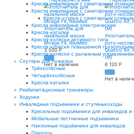
Кресла инвалидные с санитарным оснащени
Кресла инвалидные с санитарным оснащени
Кресла-стулья с санитарным оснащен
Кресла инвалидные электрические
Уплотнитель для
Кресла-каталки
назальной маски
Уплотнитель
Кресла-коляски активного типа
Mirage FX, ResMed
рото-носов
Кресла-коляски повышенной грузоподъем
3 500
Р
Quattro Air,
Кресла-коляски с рычажным управлением
(M)
Скутеры для пожилых
Нет в наличии
6 120
Р
Трёхколёсные
Четырёхколёсные
Нет в налич
Кресла-каталки
Реабилитационные тренажеры
Ходунки
Инвалидные подъемники и ступенькоходы
Кресельные подъёмники для инвалидов и
Мобильные лестничные подъемники
Наклонные подъёмники для инвалидов
Пандусы