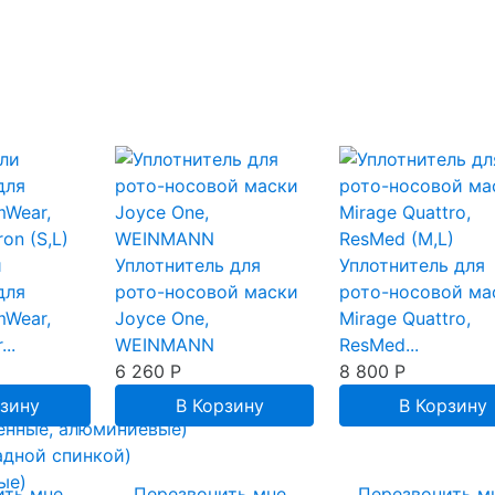
и
Уплотнитель для
Уплотнитель для
для
рото-носовой маски
рото-носовой ма
mWear,
Joyce One,
Mirage Quattro,
...
WEINMANN
ResMed...
6 260
Р
8 800
Р
рзину
В Корзину
В Корзину
енные, алюминиевые)
адной спинкой)
ые)
ить мне
Перезвонить мне
Перезвонить м