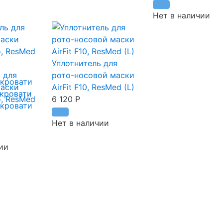
Нет в наличии
Уплотнитель для
 для
рото-носовой маски
 кровати
маски
AirFit F10, ResMed (L)
кровати
o, ResMed
6 120
Р
 кровати
Нет в наличии
ии