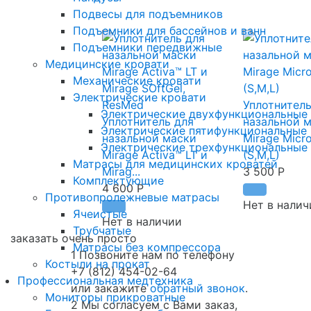
Подвесы для подъемников
Подъемники для бассейнов и ванн
Подъемники передвижные
Медицинские кровати
Механические кровати
Электрические кровати
Уплотнитель
Электрические двухфункциональные
Уплотнитель для
назальной 
Электрические пятифункциональные 
назальной маски
Mirage Micr
Электрические трехфункциональные
Mirage Activa™ LT и
(S,M,L)
Матрасы для медицинских кроватей
Mirag...
3 500
Р
Комплектующие
4 600
Р
Противопролежневые матрасы
Нет в налич
Ячеистые
Нет в наличии
Трубчатые
заказать очень просто
Матрасы без компрессора
1
Позвоните нам по телефону
Костыли на прокат
+7 (812) 454-02-64
Профессиональная медтехника
или закажите
обратный звонок
.
Мониторы прикроватные
2
Мы согласуем с Вами заказ,