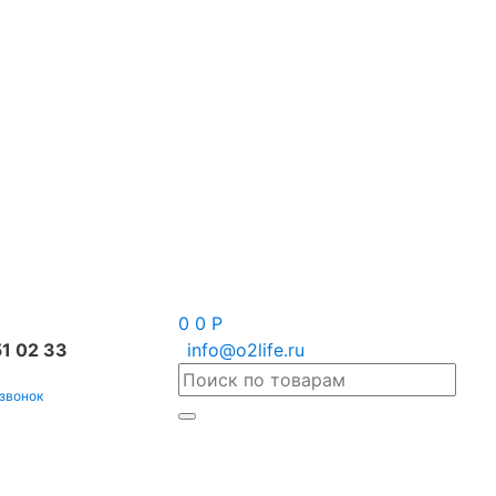
0
0
Р
1 02 33
info@o2life.ru
 звонок