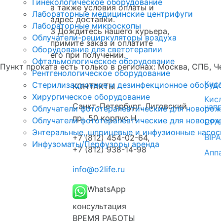
Гинекологическое оборудование
а также условия оплаты и
Лабораторные медицинские центрифуги
адрес доставки.
Лабораторные микроскопы
3
Дождитесь нашего курьера,
Облучатели-рециркуляторы воздуха
примите заказ и оплатите
Оборудование для светотерапии
его при получении.
Офтальмологическое оборудование
Пункт проката есть только в регионах: Москва, СПБ, Ч
Рентгенологическое оборудование
Кис
Стерилизационное и дезинфекционное оборуд
КОНТАКТЫ
Хирургическое оборудование
Кис
Санкт-Петербург
,
Лиговский
нап
Облучатели фототерапевтические для новоро
пр., 50 корпус Н
Облучатели фототерапевтические для новоро
CPA
Энтеральные, шприцевые и инфузионные насо
BIP
+7 (812) 454-02-64
,
Инфузоматы/Перфузоры аренда
+7 (812) 938-14-98
Апп
info@o2life.ru
WhatsApp
консультация
ВРЕМЯ РАБОТЫ