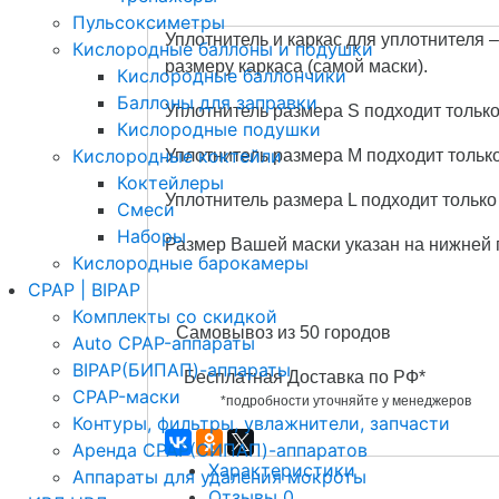
Пульсоксиметры
Уплотнитель и каркас для уплотнителя 
Кислородные баллоны и подушки
размеру каркаса (самой маски).
Кислородные баллончики
Баллоны для заправки
Уплотнитель размера S подходит только
Кислородные подушки
Кислородные коктейли
Уплотнитель размера M подходит только
Коктейлеры
Уплотнитель размера L подходит только
Смеси
Наборы
Размер Вашей маски указан на нижней 
Кислородные барокамеры
CPAP | BIPAP
Комплекты со скидкой
Самовывоз из 50 городов
Auto CPAP-аппараты
BIPAP(БИПАП)-аппараты
Бесплатная Доставка по РФ*
CPAP-маски
*подробности уточняйте у менеджеров
Контуры, фильтры, увлажнители, запчасти
Аренда CPAP(СИПАП)-аппаратов
Характеристики
Аппараты для удаления мокроты
Отзывы
0