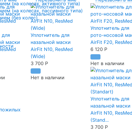
ем (на колесах, активного типа)
ем (на колесах, пассивного типа)
ием (без колес)
Уплотнитель для
 для
Уплотнитель для
рото-носовой ма
ой маски
назальной маски
AirFit F20, ResMed
ности
 ResMed
AirFit N10, ResMed
6 120
Р
(Wide)
3 700
Р
Нет в наличии
ии
Нет в наличии
Уплотнитель для
назальной маски
 пожилых
AirFit N10, ResMe
(Stand...
3 700
Р