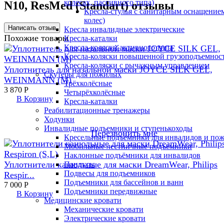
колесах, пассивного типа)
N10, ResMed (Standart) отзывы
Кресла-стулья с санитарным оснащением
колес)
Кресла инвалидные электрические
Похожие товары
Кресла-каталки
Кресла-коляски активного типа
Кресла-коляски повышенной грузоподъемнос
Кресла-коляски с рычажным управлением
Уплотнитель для назальной маски JOYCE SILK GEL,
Скутеры для пожилых
WEINMANN (M)
Трёхколёсные
3 870
Р
Четырёхколёсные
В Корзину
Кресла-каталки
Реабилитационные тренажеры
Ходунки
Инвалидные подъемники и ступенькоходы
Перезвонить мне
Кресельные подъёмники для инвалидов и по
Мобильные лестничные подъемники
Наклонные подъёмники для инвалидов
Уплотнители канюльные для маски DreamWear, Philips
Пандусы
Подвесы для подъемников
Respir...
Подъемники для бассейнов и ванн
7 000
Р
Подъемники передвижные
В Корзину
Медицинские кровати
Механические кровати
Электрические кровати