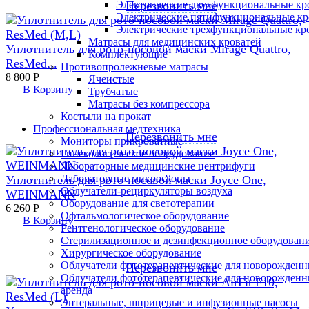
Перезвонить мне
Электрические двухфункциональные кр
Электрические пятифункциональные кр
Электрические трехфункциональные кр
Матрасы для медицинских кроватей
Уплотнитель для рото-носовой маски Mirage Quattro,
Комплектующие
ResMed...
Противопролежневые матрасы
8 800
Р
Ячеистые
В Корзину
Трубчатые
Матрасы без компрессора
Костыли на прокат
Профессиональная медтехника
Перезвонить мне
Мониторы прикроватные
Гинекологическое оборудование
Лабораторные медицинские центрифуги
Лабораторные микроскопы
Уплотнитель для рото-носовой маски Joyce One,
Облучатели-рециркуляторы воздуха
WEINMANN
Оборудование для светотерапии
6 260
Р
Офтальмологическое оборудование
В Корзину
Рентгенологическое оборудование
Стерилизационное и дезинфекционное оборудован
Хирургическое оборудование
Облучатели фототерапевтические для новорожден
Перезвонить мне
Облучатели фототерапевтические для новорожден
аренда
Энтеральные, шприцевые и инфузионные насосы