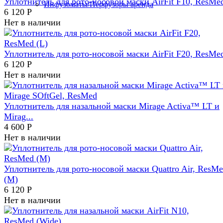
Уплотнитель для рото-носовой маски AirFit F10, ResMed
Инфузоматы/Перфузоры аренда
6 120
Р
Нет в наличии
Уплотнитель для рото-носовой маски AirFit F20, ResMed
6 120
Р
Нет в наличии
Уплотнитель для назальной маски Mirage Activa™ LT и
Mirag...
4 600
Р
Нет в наличии
Уплотнитель для рото-носовой маски Quattro Air, ResM
(M)
6 120
Р
Нет в наличии