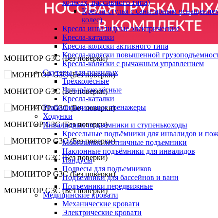
колесах, пассивного типа)
Кресла-стулья с санитарным оснащением
колес)
Кресла инвалидные электрические
Кресла-каталки
Кресла-коляски активного типа
Кресла-коляски повышенной грузоподъемнос
МОНИТОР G3C (Без поверки)
Кресла-коляски с рычажным управлением
Скутеры для пожилых
Трёхколёсные
Четырёхколёсные
МОНИТОР G3C (Без поверки)
Кресла-каталки
Реабилитационные тренажеры
Ходунки
МОНИТОР G3C (Без поверки)
Инвалидные подъемники и ступенькоходы
Кресельные подъёмники для инвалидов и по
Мобильные лестничные подъемники
Наклонные подъёмники для инвалидов
МОНИТОР G3C (Без поверки)
Пандусы
Подвесы для подъемников
Подъемники для бассейнов и ванн
Подъемники передвижные
МОНИТОР G3C (Без поверки)
Медицинские кровати
Механические кровати
Электрические кровати