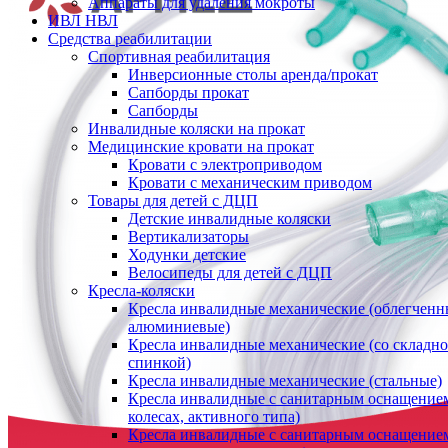
Аппараты для удаления мокроты
ИВЛ НВЛ
Средства реабилитации
Спортивная реабилитация
Инверсионные столы аренда/прокат
Сапборды прокат
Сапборды
Инвалидные коляски на прокат
Медицинские кровати на прокат
Кровати с электроприводом
Кровати с механическим приводом
Товары для детей с ДЦП
Детские инвалидные коляски
Вертикализаторы
Ходунки детские
Велосипеды для детей с ДЦП
Кресла-коляски
Кресла инвалидные механические (облегченн
алюминиевые)
Кресла инвалидные механические (со складн
спинкой)
Кресла инвалидные механические (стальные)
Кресла инвалидные с санитарным оснащением
колесах, активного типа)
Кресла инвалидные с санитарным оснащением