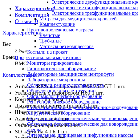
Электрические двухфункциональные кр
Электрические пятифункциональные кр
Характеристики
Электрические трехфункциональные кр
Комплектация
Матрасы для медицинских кроватей
Отзывы
0
Комплектующие
Противопролежневые матрасы
Характеристики
Ячеистые
Трубчатые
Вес
Матрасы без компрессора
2.5 кг
Костыли на прокат
Бренд
Профессиональная медтехника
BMC
Мониторы прикроватные
Гинекологическое оборудование
Лабораторные медицинские центрифуги
Комплектация
Лабораторные микроскопы
Облучатели-рециркуляторы воздуха
Аппарат RESmart вариант BPAP 25T GII 1 шт.
Оборудование для светотерапии
Увлажнитель с подогревом H60 1 шт.
Офтальмологическое оборудование
Контейнер для воды 1 шт.
Рентгенологическое оборудование
Дыхательный контур (шланг) 1 шт.
Стерилизационное и дезинфекционное оборудован
Шнур питания 1 шт.
Хирургическое оборудование
Адаптер питания 1 шт.
Облучатели фототерапевтические для новорожден
Облучатели фототерапевтические для новорожден
Фильтр многоразовый 2 шт.
аренда
SD карта на 4 ГБ 1 шт.
Энтеральные, шприцевые и инфузионные насосы
Задняя крышка 1 шт.