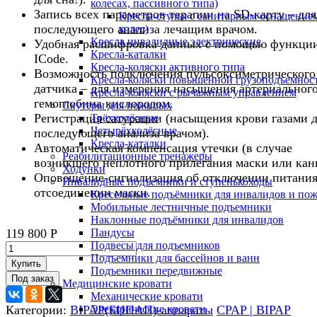
колесах, пассивного типа)
Запись всех параметров терапии на SD-карту – для
Кресла-стулья с санитарным оснащением
последующего анализа лечащим врачом.
колес)
Кресла инвалидные электрические
Удобная расшифровка данных с помощью функци
Кресла-каталки
ICode.
Кресла-коляски активного типа
Возможность подключения пульсоксиметрического
Кресла-коляски повышенной грузоподъемнос
датчика – для измерения насыщения артериальног
Кресла-коляски с рычажным управлением
гемоглобина кислородом.
Скутеры для пожилых
Регистрация сатурации (насыщения крови газами 
Трёхколёсные
Четырёхколёсные
последующего анализа врачом).
Кресла-каталки
Автоматическая компенсация утечки (в случае
Реабилитационные тренажеры
возникшего неплотного прилегания маски или кан
Ходунки
Оповещение-сигнализация об отключении питания
Инвалидные подъемники и ступенькоходы
отсоединении маски.
Кресельные подъёмники для инвалидов и по
Мобильные лестничные подъемники
Наклонные подъёмники для инвалидов
119 800
Р
Пандусы
Подвесы для подъемников
Подъемники для бассейнов и ванн
Купить
Подъемники передвижные
Медицинские кровати
Механические кровати
Категории:
BIPAP(БИПАП)-аппараты
CPAP | BIPAP
Электрические кровати