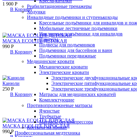
Кресла-каталки
1 900
Р
Реабилитационные тренажеры
В Корзину
Ходунки
Инвалидные подъемники и ступенькоходы
Кресельные подъёмники для инвалидов и по
Мобильные лестничные подъемники
Наклонные подъёмники для инвалидов
Пандусы
МАСКА ECOLITE ДЕТСКАЯ
Подвесы для подъемников
990
Р
Подъемники для бассейнов и ванн
В Корзину
Подъемники передвижные
Медицинские кровати
Механические кровати
Электрические кровати
Электрические двухфункциональные кр
Канюли
Электрические пятифункциональные кр
250
Р
Электрические трехфункциональные кр
В Корзину
Матрасы для медицинских кроватей
Комплектующие
Противопролежневые матрасы
Ячеистые
Трубчатые
Матрасы без компрессора
МАСКА ECOLITE ВЗРОСЛАЯ
Костыли на прокат
990
Р
Профессиональная медтехника
В Корзину