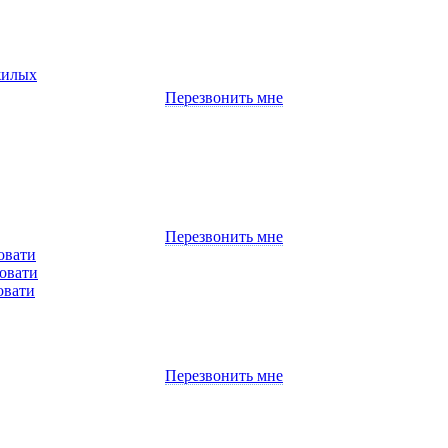
жилых
Перезвонить мне
Перезвонить мне
овати
овати
овати
Перезвонить мне