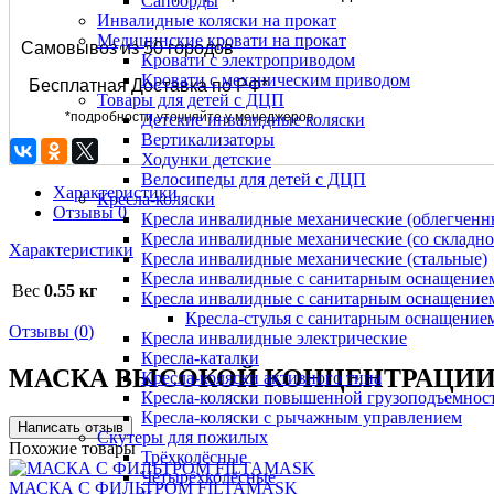
Сапборды
Инвалидные коляски на прокат
Медицинские кровати на прокат
Самовывоз из 50 городов
Кровати с электроприводом
Кровати с механическим приводом
Бесплатная Доставка по РФ*
Товары для детей с ДЦП
*подробности уточняйте у менеджеров
Детские инвалидные коляски
Вертикализаторы
Ходунки детские
Велосипеды для детей с ДЦП
Характеристики
Кресла-коляски
Отзывы
0
Кресла инвалидные механические (облегчен
Кресла инвалидные механические (со складно
Характеристики
Кресла инвалидные механические (стальные)
Кресла инвалидные с санитарным оснащением 
Вес
0.55 кг
Кресла инвалидные с санитарным оснащением 
Кресла-стулья с санитарным оснащением 
Отзывы (
0
)
Кресла инвалидные электрические
Кресла-каталки
МАСКА ВЫСОКОЙ КОНЦЕНТРАЦИИ 
Кресла-коляски активного типа
Кресла-коляски повышенной грузоподъемнос
Кресла-коляски с рычажным управлением
Скутеры для пожилых
Похожие товары
Трёхколёсные
Четырёхколёсные
МАСКА С ФИЛЬТРОМ FILTAMASK