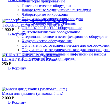
Мониторы прикроватные
Гинекологическое оборудование
Лабораторные медицинские центрифуги
Лабораторные микроскопы
Облучатели-рециркуляторы воздуха
Оборудование для светотерапии
ТРАХЕОСТОМИЧЕСКАЯ МАСКА
Офтальмологическое оборудование
1 900
Р
Рентгенологическое оборудование
В Корзину
Стерилизационное и дезинфекционное оборудован
Хирургическое оборудование
Облучатели фототерапевтические для новорожден
Облучатели фототерапевтические для новорожденн
Энтеральные, шприцевые и инфузионные насосы
Инфузоматы/Перфузоры аренда
ШЛАНГ КИСЛОРОД 1.8 метра
250
Р
В Корзину
Маски для дыхания (упаковка 5 шт.)
2 000
Р
В Корзину