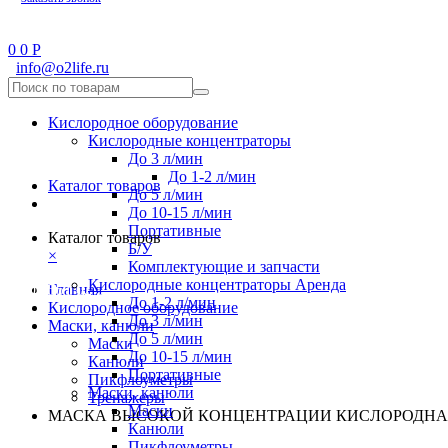
0
0
Р
info@o2life.ru
Кислородное оборудование
Кислородные концентраторы
До 3 л/мин
До 1-2 л/мин
Каталог товаров
До 5 л/мин
До 10-15 л/мин
Портативные
Каталог товаров
Б/У
×
Комплектующие и запчасти
Кислородные концентраторы Аренда
8 800 551 02 33
Главная
До 1-2 л/мин
Кислородное оборудование
До 3 л/мин
Маски, канюли
До 5 л/мин
Маски
До 10-15 л/мин
Канюли
Портативные
Пикфлоуметры
Маски, канюли
Тренажеры
Маски
МАСКА ВЫСОКОЙ КОНЦЕНТРАЦИИ КИСЛОРОДН
Канюли
Пикфлоуметры