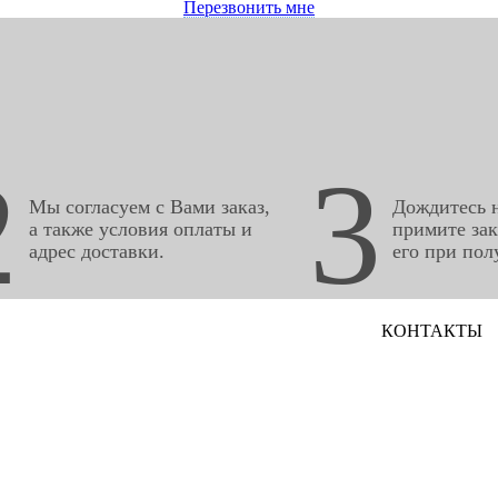
Перезвонить мне
2
3
Мы согласуем с Вами заказ,
Дождитесь н
а также условия оплаты и
примите зак
адрес доставки.
его при пол
КОНТАКТЫ