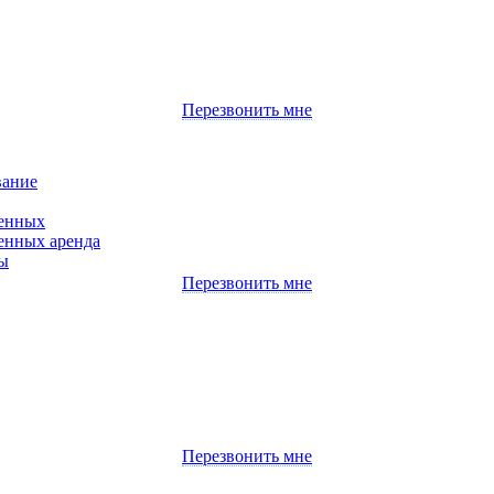
Перезвонить мне
вание
денных
енных аренда
ы
Перезвонить мне
Перезвонить мне