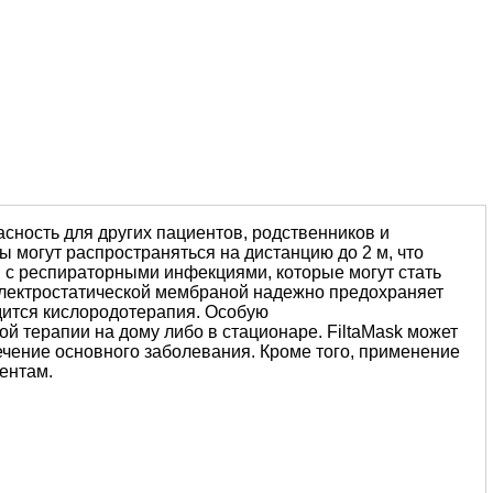
ность для других пациентов, родственников и
 могут распространяться на дистанцию до 2 м, что
в с респираторными инфекциями, которые могут стать
 электростатической мембраной надежно предохраняет
дится кислородотерапия. Особую
й терапии на дому либо в стационаре. FiltaMask может
течение основного заболевания. Кроме того, применение
ентам.