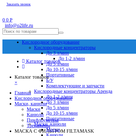
Заказать звонок
0
0
Р
info@o2life.ru
Кислородное оборудование
Кислородные концентраторы
До 3 л/мин
До 1-2 л/мин
Каталог товаров
До 5 л/мин
До 10-15 л/мин
Портативные
Каталог товаров
Б/У
×
Комплектующие и запчасти
Кислородные концентраторы Аренда
Главная
До 1-2 л/мин
Кислородное оборудование
До 3 л/мин
Маски, канюли
До 5 л/мин
Маски
До 10-15 л/мин
Канюли
Портативные
Пикфлоуметры
Маски, канюли
Тренажеры
Маски
МАСКА С ФИЛЬТРОМ FILTAMASK
Канюли