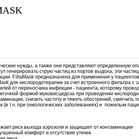
MASK
ские нужды, а также они представляют определенную опас
 генерировать струю частиц из портов выдоха, эти частицы
ации. FiltaMask предназначена для применения у пациенто
Mask для кислородотерапии за счет встроенного фильтра с
телей от переносчика инфекции - пациента, которому прово
легочной формой муковисцидоза при проведении кислородно
аминации, снизить частоту и тяжеть обострений, смягчить 
 (в т.ч. при онкологических заболеваниях) и пожилым паци
ижает риск выхода аэрозоля и защищает от контаминации
лучшенный комфорт и отсутствие утечек
мии лица