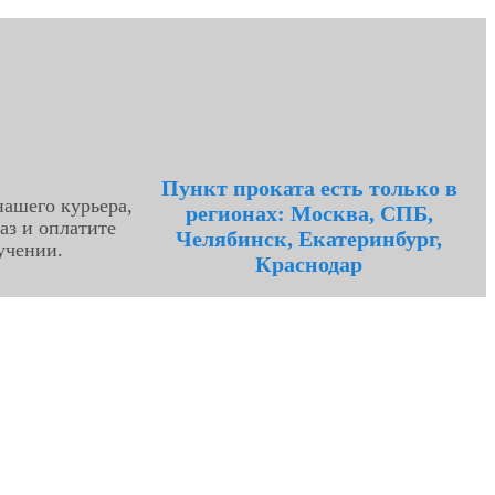
Пункт проката есть только в
ашего курьера,
регионах: Москва, СПБ,
аз и оплатите
Челябинск, Екатеринбург,
учении.
Краснодар