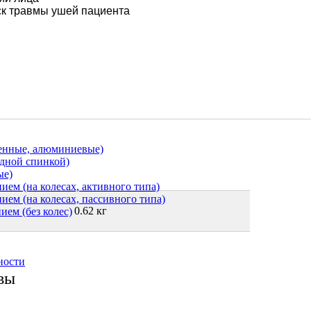
иск травмы ушей пациента
ченные, алюминиевые)
адной спинкой)
ые)
ем (на колесах, активного типа)
ем (на колесах, пассивного типа)
0.62 кг
ием (без колес)
ности
вы