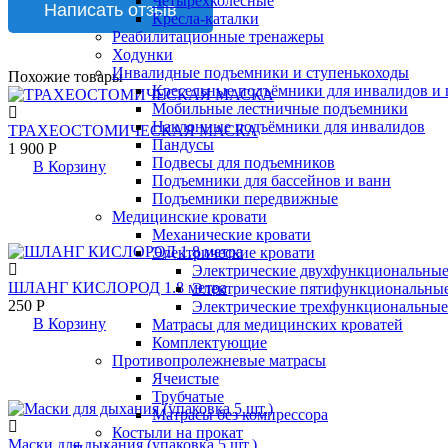
Четырёхколёсные
Кресла-каталки
Реабилитационные тренажеры
Ходунки
Инвалидные подъемники и ступенькоходы
Похожие товары
Кресельные подъёмники для инвалидов и
Мобильные лестничные подъемники
Наклонные подъёмники для инвалидов
ТРАХЕОСТОМИЧЕСКАЯ МАСКА
Пандусы
1 900
Р
Подвесы для подъемников
В Корзину
Подъемники для бассейнов и ванн
Подъемники передвижные
Медицинские кровати
Механические кровати
Электрические кровати
Электрические двухфункциональные
ШЛАНГ КИСЛОРОД 1.8 метра
Электрические пятифункциональные
250
Р
Электрические трехфункциональные
В Корзину
Матрасы для медицинских кроватей
Комплектующие
Противопролежневые матрасы
Ячеистые
Трубчатые
Матрасы без компрессора
Костыли на прокат
Маски для дыхания (упаковка 5 шт.)