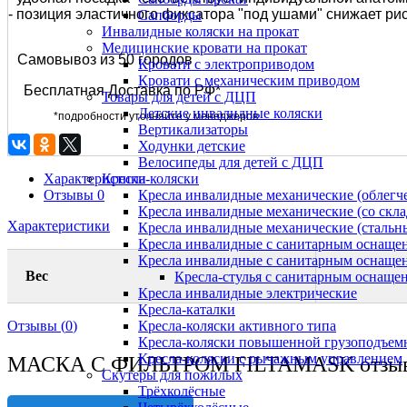
- позиция эластичного фиксатора "под ушами" снижает р
Сапборды
Инвалидные коляски на прокат
Медицинские кровати на прокат
Самовывоз из 50 городов
Кровати с электроприводом
Кровати с механическим приводом
Бесплатная Доставка по РФ*
Товары для детей с ДЦП
Детские инвалидные коляски
*подробности уточняйте у менеджеров
Вертикализаторы
Ходунки детские
Велосипеды для детей с ДЦП
Характеристики
Кресла-коляски
Отзывы
0
Кресла инвалидные механические (облег
Кресла инвалидные механические (со скл
Характеристики
Кресла инвалидные механические (стальн
Кресла инвалидные с санитарным оснащени
Кресла инвалидные с санитарным оснащени
Вес
Кресла-стулья с санитарным оснащен
Кресла инвалидные электрические
Кресла-каталки
Отзывы (
0
)
Кресла-коляски активного типа
Кресла-коляски повышенной грузоподъем
Кресла-коляски с рычажным управлением
МАСКА С ФИЛЬТРОМ FILTAMASK отзы
Скутеры для пожилых
Трёхколёсные