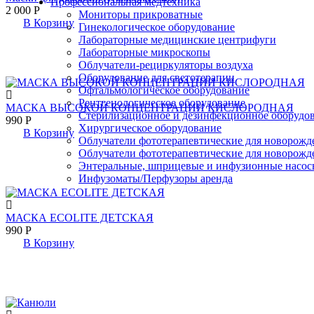
Профессиональная медтехника
2 000
Р
Мониторы прикроватные
В Корзину
Гинекологическое оборудование
Лабораторные медицинские центрифуги
Лабораторные микроскопы
Облучатели-рециркуляторы воздуха
Оборудование для светотерапии
Офтальмологическое оборудование
Рентгенологическое оборудование
МАСКА ВЫСОКОЙ КОНЦЕНТРАЦИИ КИСЛОРОДНАЯ
Стерилизационное и дезинфекционное оборудо
990
Р
Хирургическое оборудование
В Корзину
Облучатели фототерапевтические для новорож
Облучатели фототерапевтические для новорожд
Энтеральные, шприцевые и инфузионные насос
Инфузоматы/Перфузоры аренда
МАСКА ECOLITE ДЕТСКАЯ
990
Р
В Корзину