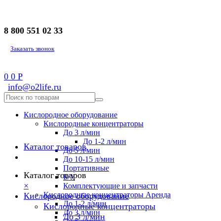
8 800 551 02 33
Заказать звонок
0
0
Р
info@o2life.ru
Кислородное оборудование
Кислородные концентраторы
До 3 л/мин
До 1-2 л/мин
Каталог товаров
До 5 л/мин
До 10-15 л/мин
Портативные
Каталог товаров
Б/У
×
Комплектующие и запчасти
Кислородные концентраторы Аренда
Кислородное оборудование
До 1-2 л/мин
Кислородные концентраторы
До 3 л/мин
До 3 л/мин