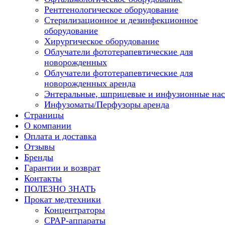
Рентгенологическое оборудование
Стерилизационное и дезинфекционное
оборудование
Хирургическое оборудование
Облучатели фототерапевтические для
новорожденных
Облучатели фототерапевтические для
новорожденных аренда
Энтеральные, шприцевые и инфузионные на
Инфузоматы/Перфузоры аренда
Страницы
О компании
Оплата и доставка
Отзывы
Бренды
Гарантии и возврат
Контакты
ПОЛЕЗНО ЗНАТЬ
Прокат медтехники
Концентраторы
CPAP-аппараты