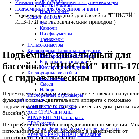
До 5 л/мин
Инвалидные подъемники и ступенькоходы
До 10-15 л/мин
Подъемники для бассейнов и ванн
Портативные
Подъемник инвалидный для бассейна "ЕНИСЕЙ"
Маски, канюли
ИПБ-170Г ( с гидравлическим приводом )
Маски
Канюли
Пикфлоуметры
Тренажеры
Пульсоксиметры
Кислородные баллоны и подушки
Подъемник инвалидный для
Кислородные баллончики
Баллоны для заправки
бассейна "ЕНИСЕЙ" ИПБ-17
Кислородные подушки
Кислородные коктейли
( с гидравлическим приводом 
Коктейлеры
Смеси
Наборы
Перемещение, подъем и опускание человека с нарушен
Кислородные барокамеры
функций опорно-двигательного аппарата с помощью
CPAP | BIPAP
подъемника ИПБ-170Г с гидравлическим домкратом, в/
Комплекты со скидкой
Auto CPAP-аппараты
бассейн(а).
BIPAP(БИПАП)-аппараты
CPAP-маски
Не требует специально оборудованного помещения. Мо
Контуры, фильтры, увлажнители, запчасти
использоваться во всех бассейнах в зависимости от
Аренда CPAP(СИПАП)-аппаратов
потребности в использовании.