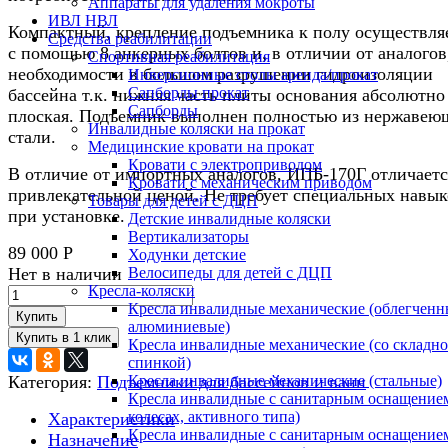
Аппараты для удаления мокроты
ИВЛ НВЛ
Компактный, крепление подъемника к полу осуществля
Средства реабилитации
с помощью 8 анкерных болтов и, в отличии от аналогов
Спортивная реабилитация
необходимости в большом разрушении гидроизоляции
Инверсионные столы аренда/прокат
Сапборды прокат
бассейна т.к. нижняя часть плиты основания абсолютно
Сапборды
плоская. Подъемник выполнен полностью из нержавею
Инвалидные коляски на прокат
стали.
Медицинские кровати на прокат
Кровати с электроприводом
В отличие от импортных аналогов, ИПБ-170Г отличаетс
Кровати с механическим приводом
привлекательной ценой. Не требует специальных навык
Товары для детей с ДЦП
при установке.
Детские инвалидные коляски
Вертикализаторы
89 000
Р
Ходунки детские
Нет в наличии
Велосипеды для детей с ДЦП
Кресла-коляски
Кресла инвалидные механические (облегченн
Купить
алюминиевые)
Кресла инвалидные механические (со складн
спинкой)
Категория:
Подъемники для бассейнов и ванн
Кресла инвалидные механические (стальные)
Кресла инвалидные с санитарным оснащением
колесах, активного типа)
Характеристики
Кресла инвалидные с санитарным оснащением
Назначение