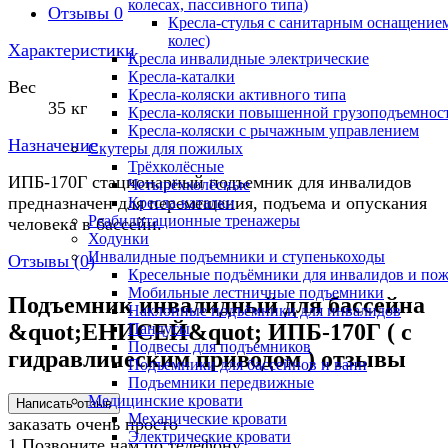
колесах, пассивного типа)
Отзывы
0
Кресла-стулья с санитарным оснащением
колес)
Характеристики
Кресла инвалидные электрические
Кресла-каталки
Вес
Кресла-коляски активного типа
35 кг
Кресла-коляски повышенной грузоподъемнос
Кресла-коляски с рычажным управлением
Назначение
Скутеры для пожилых
Трёхколёсные
ИПБ-170Г стационарный подъемник для инвалидов
Четырёхколёсные
предназначен для перемещения, подъема и опускания
Кресла-каталки
Реабилитационные тренажеры
человека в бассейн.
Ходунки
Инвалидные подъемники и ступенькоходы
Отзывы (
0
)
Кресельные подъёмники для инвалидов и по
Мобильные лестничные подъемники
Подъемник инвалидный для бассейна
Наклонные подъёмники для инвалидов
&quot;ЕНИСЕЙ&quot; ИПБ-170Г ( с
Пандусы
Подвесы для подъемников
гидравлическим приводом ) отзывы
Подъемники для бассейнов и ванн
Подъемники передвижные
Медицинские кровати
Механические кровати
заказать очень просто
Электрические кровати
1
Позвоните нам по телефону