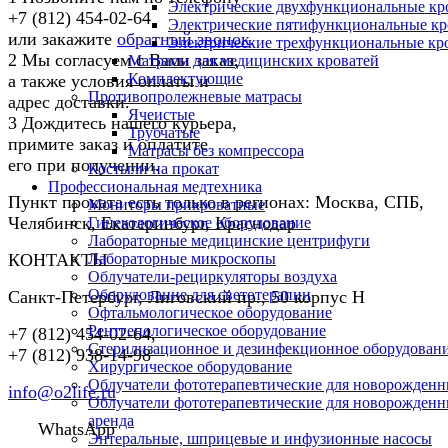
Электрические двухфункциональные кр
+7 (812) 454-02-64
Электрические пятифункциональные кр
или закажите
обратный звонок
.
Электрические трехфункциональные кр
2
Мы согласуем с Вами заказ,
Матрасы для медицинских кроватей
Комплектующие
а также условия оплаты и
Противопролежневые матрасы
адрес доставки.
Ячеистые
3
Дождитесь нашего курьера,
Трубчатые
примите заказ и оплатите
Матрасы без компрессора
его при получении.
Костыли на прокат
Профессиональная медтехника
Пункт проката есть только в регионах: Москва, СПБ,
Мониторы прикроватные
Челябинск, Екатеринбург, Краснодар
Гинекологическое оборудование
Лабораторные медицинские центрифуги
КОНТАКТЫ
Лабораторные микроскопы
Облучатели-рециркуляторы воздуха
Оборудование для светотерапии
Санкт-Петербург
,
Лиговский пр., 50 корпус Н
Офтальмологическое оборудование
Рентгенологическое оборудование
+7 (812) 454-02-64
,
Стерилизационное и дезинфекционное оборудован
+7 (812) 938-14-98
Хирургическое оборудование
Облучатели фототерапевтические для новорожден
info@o2life.ru
Облучатели фототерапевтические для новорожден
аренда
WhatsApp
Энтеральные, шприцевые и инфузионные насосы