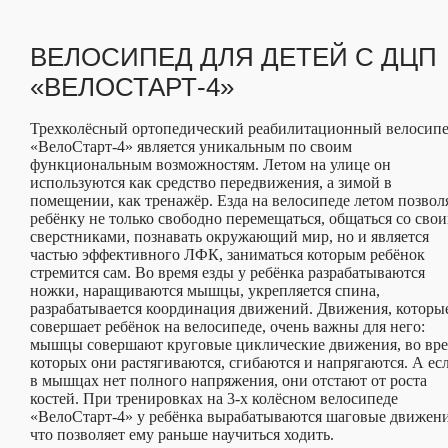
ВЕЛОСИПЕД ДЛЯ ДЕТЕЙ С ДЦП
«ВЕЛОСТАРТ-4»
Трехколёсный ортопедический реабилитационный велосип
«ВелоСтарт-4» является уникальным по своим
функциональным возможностям. Летом на улице он
используются как средство передвижения, а зимой в
помещении, как тренажёр. Езда на велосипеде летом позвол
ребёнку не только свободно перемещаться, общаться со сво
сверстниками, познавать окружающий мир, но и является
частью эффективного ЛФК, заниматься которым ребёнок
стремится сам. Во время езды у ребёнка разрабатываются
ножки, наращиваются мышцы, укрепляется спина,
разрабатывается координация движений. Движения, которы
совершает ребёнок на велосипеде, очень важны для него:
мышцы совершают круговые циклические движения, во вр
которых они растягиваются, сгибаются и напрягаются. А ес
в мышцах нет полного напряжения, они отстают от роста
костей. При тренировках на 3-х колёсном велосипеде
«ВелоСтарт-4» у ребёнка вырабатываются шаговые движени
что позволяет ему раньше научиться ходить.