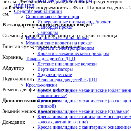
Аппараты для удаления мокроты
чехлы. Для защиты от дождя и солнца предусмотрен
ИВЛ НВЛ
капюшон. Грузоподъемность - 35 кг. Ширина сиденья - 
Средства реабилитации
см.
Спортивная реабилитация
Инверсионные столы аренда/прокат
В стандартную комплектацию входят
Сапборды прокат
Сапборды
Съемный капюшон для защиты от дождя и солнца
Инвалидные коляски на прокат
Медицинские кровати на прокат
Вшитая сумка-карман в капюшоне
Кровати с электроприводом
Кровати с механическим приводом
Корзина
Товары для детей с ДЦП
Детские инвалидные коляски
Абдуктор
Вертикализаторы
Ходунки детские
Подголовник
Велосипеды для детей с ДЦП
Кресла-коляски
Ремень для фиксации ребенка
Кресла инвалидные механические (облегченн
алюминиевые)
Дополнительные опции
Кресла инвалидные механические (со складн
спинкой)
Зимний мешок на ноги
Кресла инвалидные механические (стальные)
Кресла инвалидные с санитарным оснащением
Дождевик
колесах, активного типа)
Кресла инвалидные с санитарным оснащением