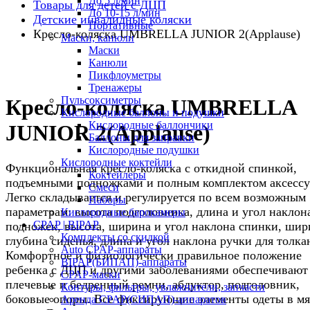
До 5 л/мин
Товары для детей с ДЦП
До 10-15 л/мин
Детские инвалидные коляски
Портативные
Кресло-коляска UMBRELLA JUNIOR 2(Applause)
Маски, канюли
Маски
Канюли
Пикфлоуметры
Тренажеры
Пульсоксиметры
Кресло-коляска UMBRELLA
Кислородные баллоны и подушки
Кислородные баллончики
JUNIOR 2(Applause)
Баллоны для заправки
Кислородные подушки
Кислородные коктейли
Функциональная кресло-коляска с откидной спинкой,
Коктейлеры
подъемными подножками и полным комплектом аксессу
Смеси
Легко складывается и регулируется по всем возможным
Наборы
параметрам: высота подголовника, длина и угол наклон
Кислородные барокамеры
CPAP | BIPAP
подножек, высота, ширина и угол наклона спинки, шир
Комплекты со скидкой
глубина сиденья, длина и угол наклона ручки для толка
Auto CPAP-аппараты
Комфортное и физиологически правильное положение
BIPAP(БИПАП)-аппараты
ребенка с ДЦП и другими заболеваниями обеспечивают
CPAP-маски
плечевые и бедренный ремни, абдуктор, подголовник,
Контуры, фильтры, увлажнители, запчасти
боковые опоры. Все фиксирующие элементы одеты в мя
Аренда CPAP(СИПАП)-аппаратов