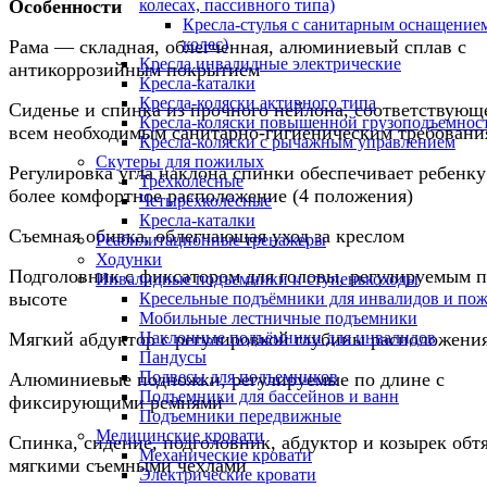
Особенности
колесах, пассивного типа)
Кресла-стулья с санитарным оснащением
колес)
Рама — складная, облегченная, алюминиевый сплав с
Кресла инвалидные электрические
антикоррозийным покрытием
Кресла-каталки
Кресла-коляски активного типа
Сиденье и спинка из прочного нейлона, соответствующ
Кресла-коляски повышенной грузоподъемнос
всем необходимым санитарно-гигиеническим требовани
Кресла-коляски с рычажным управлением
Скутеры для пожилых
Регулировка угла наклона спинки обеспечивает ребенку
Трёхколёсные
более комфортное расположение (4 положения)
Четырёхколёсные
Кресла-каталки
Съемная обивка, облегчающая уход за креслом
Реабилитационные тренажеры
Ходунки
Подголовник с фиксатором для головы, регулируемым 
Инвалидные подъемники и ступенькоходы
высоте
Кресельные подъёмники для инвалидов и по
Мобильные лестничные подъемники
Мягкий абдуктор с регулировкой глубины расположени
Наклонные подъёмники для инвалидов
Пандусы
Подвесы для подъемников
Алюминиевые подножки, регулируемые по длине с
Подъемники для бассейнов и ванн
фиксирующими ремнями
Подъемники передвижные
Медицинские кровати
Спинка, сидение, подголовник, абдуктор и козырек обт
Механические кровати
мягкими съемными чехлами
Электрические кровати