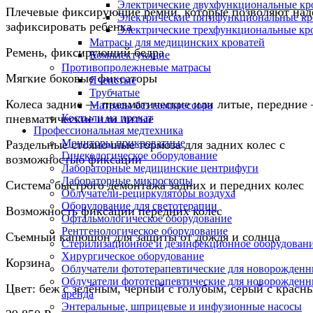
Электрические двухфункциональные кр
Плечевые фиксирующие ремни, которые позволяют на
Электрические пятифункциональные кр
зафиксировать ребенка
Электрические трехфункциональные кр
Матрасы для медицинских кроватей
Ремень, фиксирующий бедра
Комплектующие
Противопролежневые матрасы
Мягкие боковые фиксаторы
Ячеистые
Трубчатые
Колеса задние — пневматические или литые, передние 
Матрасы без компрессора
пневматические или литые
Костыли на прокат
Профессиональная медтехника
Мониторы прикроватные
Раздельные стояночные тормоза для задних колес с
Гинекологическое оборудование
возможностью фиксации
Лабораторные медицинские центрифуги
Лабораторные микроскопы
Система быстрого демонтажа задних и передних колес
Облучатели-рециркуляторы воздуха
Оборудование для светотерапии
Возможность фиксации передних колес
Офтальмологическое оборудование
Рентгенологическое оборудование
Съемный капюшон для защиты от дождя и солнца
Стерилизационное и дезинфекционное оборудован
Хирургическое оборудование
Корзина
Облучатели фототерапевтические для новорожден
Облучатели фототерапевтические для новорожден
Цвет: беж с зелёным, черный с голубым, серый с красн
аренда
Энтеральные, шприцевые и инфузионные насосы