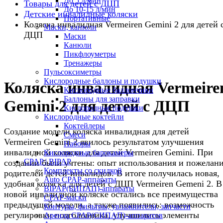
До 5 л/мин
Товары для детей с ДЦП
До 10-15 л/мин
Детские инвалидные коляски
Портативные
Коляска инвалидная Vermeiren Gemini 2 для детей 
Маски, канюли
ДЦП
Маски
Канюли
Пикфлоуметры
Тренажеры
Пульсоксиметры
Кислородные баллоны и подушки
Коляска инвалидная Vermeire
Кислородные баллончики
Баллоны для заправки
Gemini 2 для детей с ДЦП
Кислородные подушки
Кислородные коктейли
Коктейлеры
Создание модели коляска инвалидная для детей
Смеси
Vermeiren Gemini 2 явилось результатом улучшения
Наборы
инвалидной коляски для детей Vermeiren Gemini. При
Кислородные барокамеры
CPAP | BIPAP
создании были учтены: опыт использования и пожелан
Комплекты со скидкой
родителей детей-инвалидов. В итоге получилась новая,
Auto CPAP-аппараты
удобная коляска для детей с ДЦП Vermeiren Gemeni 2. В
BIPAP(БИПАП)-аппараты
новой инвалидной коляске остались все преимущества
CPAP-маски
предыдущей модели, а также появились: возможность
Контуры, фильтры, увлажнители, запчасти
регулировки подголовника, улучшились элементы
Аренда CPAP(СИПАП)-аппаратов