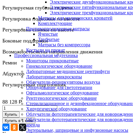
Электрические двухфункциональные кр
Регулируемая глубина сиденья
Электрические пятифункциональные кр
Электрические трехфункциональные кр
Матрасы для медицинских кроватей
Регулировка подножки по высоте
Комплектующие
Противопролежневые матрасы
Регулировка спинки по высоте
Ячеистые
Трубчатые
Боковые поддержки
Матрасы без компрессора
Костыли на прокат
Возможностьсмены направления движения
Профессиональная медтехника
Мониторы прикроватные
Ремни
Гинекологическое оборудование
Лабораторные медицинские центрифуги
Абдуктор
Лабораторные микроскопы
Облучатели-рециркуляторы воздуха
Регулируемый подголовник
Оборудование для светотерапии
Офтальмологическое оборудование
Рентгенологическое оборудование
88 128
Р
Стерилизационное и дезинфекционное оборудован
Хирургическое оборудование
Облучатели фототерапевтические для новорожден
Купить
Облучатели фототерапевтические для новорожден
аренда
Энтеральные, шприцевые и инфузионные насосы