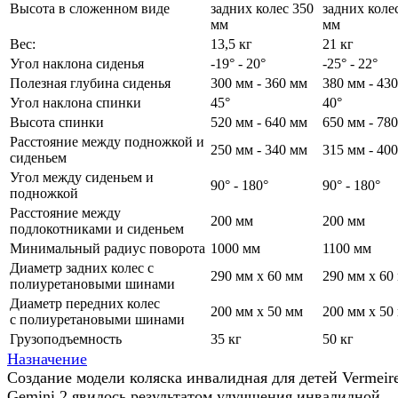
Высота в сложенном виде
задних колес 350
задних коле
мм
мм
Вес:
13,5 кг
21 кг
Угол наклона сиденья
-19° - 20°
-25° - 22°
Полезная глубина сиденья
300 мм - 360 мм
380 мм - 43
Угол наклона спинки
45°
40°
Высота спинки
520 мм - 640 мм
650 мм - 78
Расстояние между подножкой и
250 мм - 340 мм
315 мм - 40
сиденьем
Угол между сиденьем и
90° - 180°
90° - 180°
подножкой
Расстояние между
200 мм
200 мм
подлокотниками и сиденьем
Минимальный радиус поворота
1000 мм
1100 мм
Диаметр задних колес с
290 мм х 60 мм
290 мм х 60
полиуретановыми шинами
Диаметр передних колес
200 мм х 50 мм
200 мм х 50
с полиуретановыми шинами
Грузоподъемность
35 кг
50 кг
Назначение
Создание модели коляска инвалидная для детей Vermeir
Gemini 2 явилось результатом улучшения инвалидной