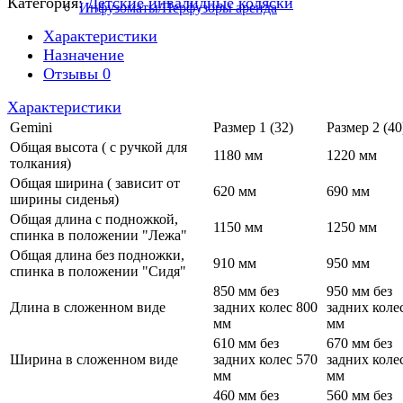
Категория:
Детские инвалидные коляски
Инфузоматы/Перфузоры аренда
Характеристики
Назначение
Отзывы
0
Характеристики
Gemini
Размер 1 (32)
Размер 2 (40
Общая высота ( с ручкой для
1180 мм
1220 мм
толкания)
Общая ширина ( зависит от
620 мм
690 мм
ширины сиденья)
Общая длина с подножкой,
1150 мм
1250 мм
спинка в положении "Лежа"
Общая длина без подножки,
910 мм
950 мм
спинка в положении "Сидя"
850 мм без
950 мм без
Длина в сложенном виде
задних колес 800
задних коле
мм
мм
610 мм без
670 мм без
Ширина в сложенном виде
задних колес 570
задних коле
мм
мм
460 мм без
560 мм без