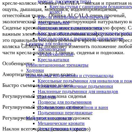
колесах, пассивного типа)
кресле-коляске. Обивка ALCALA – мягкая и приятная н
Кресла-стулья с санитарным оснащением
ощупь, дышащая, моющаяся, водонепроницаемая,
колес)
огнестойкая ткань. Обивка ALCALA очень прочный,
Кресла инвалидные электрические
экологический материал, имитирующий натуральную к
Кресла-каталки
Сиденье кресла-коляски имеет анатомическую форму. 
Кресла-коляски активного типа
Кресла-коляски повышенной грузоподъемнос
важным элементом для обеспечения комфортности ребе
Кресла-коляски с рычажным управлением
это правильная посадка ребенка в кресле-коляске. Крес
Скутеры для пожилых
коляска GEMINI2 позволяет изменить положение любо
Трёхколёсные
части кресла-коляски : Спинки, сиденья и подножки.
Четырёхколёсные
Кресла-каталки
Особенности:
Реабилитационные тренажеры
Ходунки
Амортизаторы на задние колеса
Инвалидные подъемники и ступенькоходы
Кресельные подъёмники для инвалидов и по
Быстро съемные задние колеса
Мобильные лестничные подъемники
Наклонные подъёмники для инвалидов
Регулируемый угол наклона сиденья
Пандусы
Подвесы для подъемников
Регулируемый уголнаклона спинки
Подъемники для бассейнов и ванн
Подъемники передвижные
Регулируемый угол наклона подножек
Медицинские кровати
Механические кровати
Наклон всего кресла (спинка+ кресло)
Электрические кровати