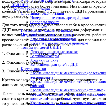
Аппараты для удаления мокроты
поддержки, появились амортизаторы, благодаря которы
ИВЛ НВЛ
кресла-коляски стал более плавным. Инвалидная кресло
Средства реабилитации
коляска Vermeiren Gemini 2 для детей с ДЦП производит
Спортивная реабилитация
двух размерах.
Инверсионные столы аренда/прокат
Сапборды прокат
Для того чтобы ребенок чувствовал себя в кресле-коляс
Сапборды
ДЦП комфортно и чтобы не происходила деформация
Инвалидные коляски на прокат
позвоночника необходимо правильно размещать ребенка
Медицинские кровати на прокат
Кровати с электроприводом
кресле-коляске. Три основных элемента для правильно
Кровати с механическим приводом
расположения ребенка в кресле-коляске:
Товары для детей с ДЦП
Детские инвалидные коляски
1. Фиксация тазовой секции и ног.
Вертикализаторы
Ходунки детские
2. Фиксация туловища.
Велосипеды для детей с ДЦП
Кресла-коляски
3. Фиксация головы.
Кресла инвалидные механические (облегченн
алюминиевые)
Кресло-коляска GEMINI2 превосходно справляется с
Кресла инвалидные механические (со складн
данными задачами.
спинкой)
Кресла инвалидные механические (стальные)
Также очень важно обеспечить комфорт ребенку, когда 
Кресла инвалидные с санитарным оснащением
сидит в кресле-коляске. Если ребенок чувствует диском
колесах, активного типа)
Кресла инвалидные с санитарным оснащением
то у него возникает желание поменять свое положение 