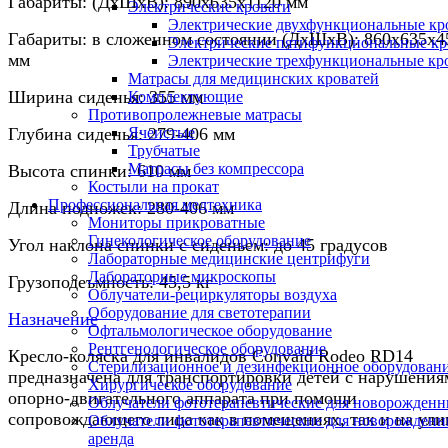
Габариты: (ДхШхВ): 890х635х1120 мм
Электрические кровати
Электрические двухфункциональные кр
Габариты: в сложенном состоянии (ДхШхВ): 860х635х4
Электрические пятифункциональные кр
мм
Электрические трехфункциональные кр
Матрасы для медицинских кроватей
Ширина сиденья: 355 мм
Комплектующие
Противопролежневые матрасы
Глубина сиденья: 279-406 мм
Ячеистые
Трубчатые
Матрасы без компрессора
Высота спинки: 610 мм
Костыли на прокат
Профессиональная медтехника
Длина подножек: 280-406 мм
Мониторы прикроватные
Гинекологическое оборудование
Угол наклона спинки с сиденьем: до 45 градусов
Лабораторные медицинские центрифуги
Лабораторные микроскопы
Грузоподеъмность: 45,5 кг
Облучатели-рециркуляторы воздуха
Оборудование для светотерапии
Назначение
Офтальмологическое оборудование
Рентгенологическое оборудование
Кресло-коляска для инвалидов Convaid Rodeo RD14
Стерилизационное и дезинфекционное оборудован
предназначена для транспортировки детей с нарушения
Хирургическое оборудование
опорно-двигательного аппарата при помощи
Облучатели фототерапевтические для новорожден
сопровождающего лица как в помещениях, так и на ули
Облучатели фототерапевтические для новорожден
аренда