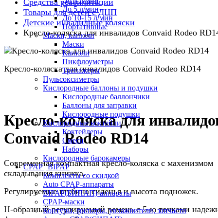
До 3 л/мин
Средства реабилитации
До 5 л/мин
Товары для детей с ДЦП
До 10-15 л/мин
Детские инвалидные коляски
Портативные
Кресло-коляска для инвалидов Convaid Rodeo RD1
Маски, канюли
Маски
Канюли
Пикфлоуметры
Кресло-коляска для инвалидов Convaid Rodeo RD14
Тренажеры
Пульсоксиметры
Кислородные баллоны и подушки
Кислородные баллончики
Баллоны для заправки
Кислородные подушки
Кресло-коляска для инвалидо
Кислородные коктейли
Коктейлеры
Convaid Rodeo RD14
Смеси
Наборы
Кислородные барокамеры
Современная компактная кресло-коляска с махенизмом
CPAP | BIPAP
складывания книжка.
Комплекты со скидкой
Auto CPAP-аппараты
Регулируемые глубина сиденья и высота подножек.
BIPAP(БИПАП)-аппараты
CPAP-маски
Н-образный регулируемый ремень с 5-ю точками надеж
Контуры, фильтры, увлажнители, запчасти