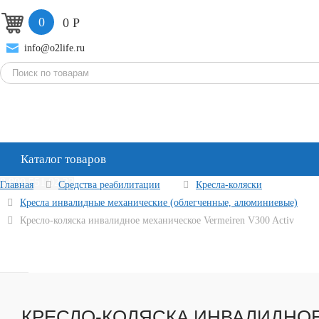
0
0
Р
info@o2life.ru
Каталог товаров
8 800 551 02 33
Главная
Средства реабилитации
Кресла-коляски
Кресла инвалидные механические (облегченные, алюминиевые)
Кресло-коляска инвалидное механическое Vermeiren V300 Activ
КРЕСЛО-КОЛЯСКА ИНВАЛИДНО