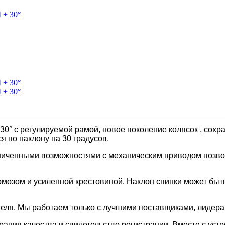
30° с регулируемой рамой, новое поколение колясок , сохра
я по наклону на 30 градусов.
раниченными возможностями с механическим приводом позво
рмозом и усиленной крестовиной. Наклон спинки может быт
ля. Мы работаем только с лучшими поставщиками, лидерам
рация качества и свидетельство регистрации. Вместе с уст