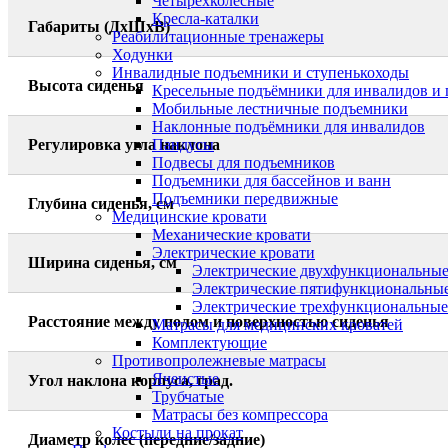
Четырёхколёсные
Кресла-каталки
Габариты (ДхШхВ)
Реабилитационные тренажеры
Ходунки
Инвалидные подъемники и ступенькоходы
Высота сиденья
Кресельные подъёмники для инвалидов и
Мобильные лестничные подъемники
Наклонные подъёмники для инвалидов
Регулировка угла наклона
Пандусы
Подвесы для подъемников
Подъемники для бассейнов и ванн
Подъемники передвижные
Глубина сиденья, см
Медицинские кровати
Механические кровати
Электрические кровати
Ширина сиденья, см
Электрические двухфункциональные
Электрические пятифункциональные
Электрические трехфункциональные
Расстояние между полом и поверхностью сиденья
Матрасы для медицинских кроватей
Комплектующие
Противопролежневые матрасы
Ячеистые
Угол наклона корпуса, град.
Трубчатые
Матрасы без компрессора
Костыли на прокат
Диаметр колес (передние/задние)