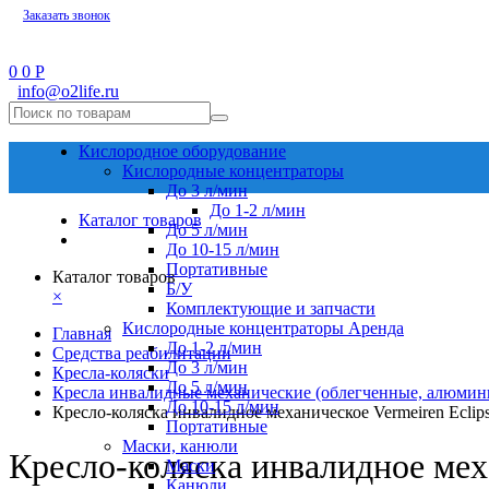
Заказать звонок
0
0
Р
info@o2life.ru
Кислородное оборудование
Кислородные концентраторы
До 3 л/мин
До 1-2 л/мин
Каталог товаров
До 5 л/мин
До 10-15 л/мин
Портативные
Каталог товаров
Б/У
×
Комплектующие и запчасти
Кислородные концентраторы Аренда
Главная
До 1-2 л/мин
Средства реабилитации
До 3 л/мин
Кресла-коляски
До 5 л/мин
Кресла инвалидные механические (облегченные, алюмин
До 10-15 л/мин
Кресло-коляска инвалидное механическое Vermeiren Eclips
Портативные
Маски, канюли
Кресло-коляска инвалидное меха
Маски
Канюли