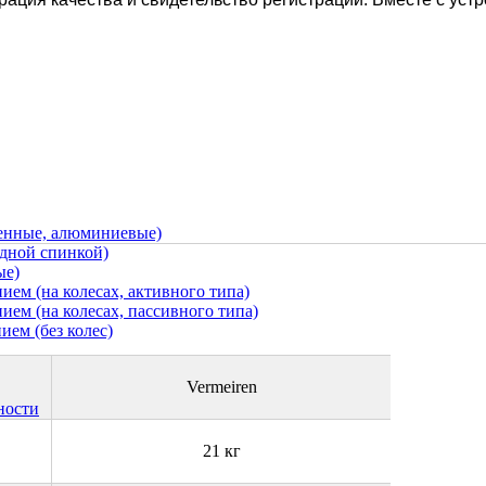
ченные, алюминиевые)
адной спинкой)
ые)
ем (на колесах, активного типа)
ем (на колесах, пассивного типа)
ием (без колес)
Vermeiren
ности
21 кг