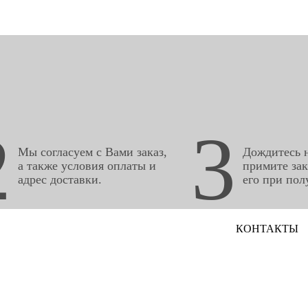
2
3
Мы согласуем с Вами заказ,
Дождитесь н
а также условия оплаты и
примите зак
адрес доставки.
его при пол
КОНТАКТЫ