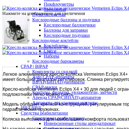
Пикфлоуметры
Тренажеры
Нажмите на изображение для увеличения
Пульсоксиметры
Кислородные баллоны и подушки
Кислородные баллончики
Баллоны для заправки
Кислородные подушки
Кислородные коктейли
Коктейлеры
Смеси
Наборы
Кислородные барокамеры
CPAP | BIPAP
Комплекты со скидкой
Легкое алюминиевое кресло-коляска Vermeiren Eclips Х4+ 
Auto CPAP-аппараты
имеет больший диапазон регулировок. Спинка регулируетс
BIPAP(БИПАП)-аппараты
CPAP-маски
Кресло-коляска Vermeiren Eclips X4 + 30 для людей с ог
Контуры, фильтры, увлажнители, запчасти
подлокотники легко можно снять.
Аренда CPAP(СИПАП)-аппаратов
Аппараты для удаления мокроты
Модель обладает крепкой конструкцией, регулируемым то
ИВЛ НВЛ
гидравлических пружинах.
Средства реабилитации
Спортивная реабилитация
Коляска выполнена для наибольшего комфорта пользовате
Инверсионные столы аренда/прокат
Сапборды прокат
На каждое кресло-коляску предусмотрена гарантия, декла