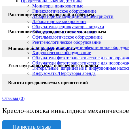
Профессиональная медтехника
Мониторы прикроватные
Гинекологическое оборудование
Расстояние между подножкой и сиденьем
Лабораторные медицинские центрифуги
Лабораторные микроскопы
Облучатели-рециркуляторы воздуха
Расстояние между подлокотниками и сиденьем
Оборудование для светотерапии
Офтальмологическое оборудование
Рентгенологическое оборудование
Стерилизационное и дезинфекционное оборудо
Минимальный радиус поворота
Хирургическое оборудование
Облучатели фототерапевтические для новорож
Облучатели фототерапевтические для новорожд
Угол спуска/подъема/ поперечного наклона
Энтеральные, шприцевые и инфузионные насос
Инфузоматы/Перфузоры аренда
Высота преодолеваемых препятствий
Отзывы (
0
)
Кресло-коляска инвалидное механическое 