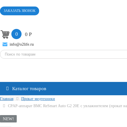
ЗАКАЗАТЬ ЗВОНОК
0
0
Р
info@o2life.ru
Каталог товаров
8 800 551 02 33
Главная
Прокат медтехники
CPAP-аппарат BMC ReSmart Auto G2 20E с увлажнителем (прокат на
NEW!