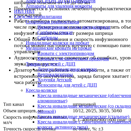
Аренда CPAP(СИПАП)-аппаратов
шприцом объемом от 10 до 60 мл
Аппараты для удаления мокроты
Применяется в условиях лечебно-профилактическ
ИВЛ НВЛ
учреждений
Средства реабилитации
Работа прибора полностью автоматизирована, в то
Спортивная реабилитация
числе предусмотрена возможность определять объ
Инверсионные столы аренда/прокат
Сапборды прокат
инфузии в зависимости от размера шприца
Сапборды
Общий объем вливания и скорость инфузионного
Инвалидные коляски на прокат
потока можно настроить вручную с помощью пане
Медицинские кровати на прокат
управления
Кровати с электроприводом
Аудиосопровождение оповещает об ошибках, уров
Кровати с механическим приводом
звука регулируется
Товары для детей с ДЦП
Детские инвалидные коляски
Дозатор может работать от электросети, а также от
Вертикализаторы
встроенного аккумулятора, заряда батареи хватает 
Ходунки детские
часа работы
Велосипеды для детей с ДЦП
Кресла-коляски
Кресла инвалидные механические (облегченн
алюминиевые)
Тип канал
шприцевой
Кресла инвалидные механические (со складн
Объем шприцев, мл
10/12, 20/25, 30/35, 50/60
спинкой)
Кресла инвалидные механические (стальные)
Скорость инфузионного потока,
0, 1–400/600/900/1600 (шаг: 0
Кресла инвалидные с санитарным оснащением
мл/ч
колесах, активного типа)
Точность скорости потока
не более, %: ±3