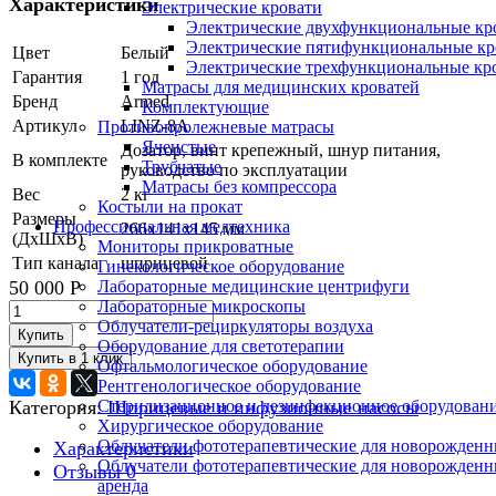
Характеристики
Электрические кровати
Электрические двухфункциональные кр
Электрические пятифункциональные кр
Цвет
Белый
Электрические трехфункциональные кр
Гарантия
1 год
Матрасы для медицинских кроватей
Бренд
Armed
Комплектующие
Артикул
LINZ-8A
Противопролежневые матрасы
Ячеистые
Дозатор, винт крепежный, шнур питания,
В комплекте
Трубчатые
руководство по эксплуатации
Матрасы без компрессора
Вес
2 кг
Костыли на прокат
Размеры
Профессиональная медтехника
266х141х145 мм
(ДхШхВ)
Мониторы прикроватные
Тип канала
шприцевой
Гинекологическое оборудование
Лабораторные медицинские центрифуги
50 000
Р
Лабораторные микроскопы
Облучатели-рециркуляторы воздуха
Купить
Оборудование для светотерапии
Офтальмологическое оборудование
Рентгенологическое оборудование
Стерилизационное и дезинфекционное оборудован
Категория:
Шприцевые и инфузионные насосы
Хирургическое оборудование
Облучатели фототерапевтические для новорожден
Характеристики
Облучатели фототерапевтические для новорожден
Отзывы
0
аренда