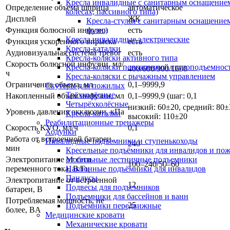
Кресла инвалидные с санитарным оснащением
Определение объема шприца
автоматическое
колесах, пассивного типа)
Дисплей
ЖК
Кресла-стулья с санитарным оснащением
Функция болюсной инфузии
есть
колес)
Кресла инвалидные электрические
Функция ускоренного впрыска
есть
Кресла-каталки
Аудиовизуальная система тревог
есть
Кресла-коляски активного типа
Скорость болюсной инфузии, мл/
Кресла-коляски повышенной грузоподъемнос
400/600/900/1600
ч
Кресла-коляски с рычажным управлением
Ограничение объема, мл
0,1–9999,9
Скутеры для пожилых
Трёхколёсные
Накопленный объем инфузии, мл
0,1–9999,9 (шаг: 0,1
Четырёхколёсные
низкий: 60±20, средний: 80±
Уровень давления окклюзии, кПа
Кресла-каталки
высокий: 110±20
Реабилитационные тренажеры
Скорость KVO, мл/ч
0,1
Ходунки
Работа от встроенной батареи,
Инвалидные подъемники и ступенькоходы
240
мин
Кресельные подъёмники для инвалидов и по
Электропитание от сети
Мобильные лестничные подъемники
100–240/50–60
переменного тока, В/Гц
Наклонные подъёмники для инвалидов
Пандусы
Электропитание от встроенной
12
Подвесы для подъемников
батареи, В
Подъемники для бассейнов и ванн
Потребляемая мощность, не
25
Подъемники передвижные
более, BA
Медицинские кровати
Механические кровати