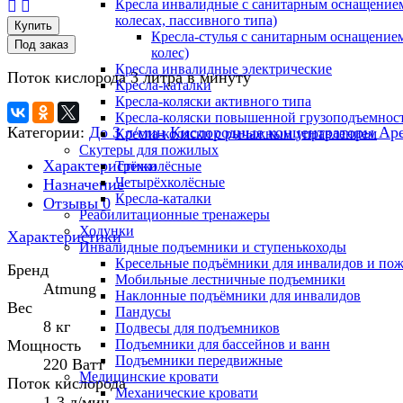
Кресла инвалидные с санитарным оснащением
колесах, пассивного типа)
Купить
Кресла-стулья с санитарным оснащением
колес)
Кресла инвалидные электрические
Поток кислорода 3 литра в минуту
Кресла-каталки
Кресла-коляски активного типа
Кресла-коляски повышенной грузоподъемнос
Категории:
До 3 л/мин
Кислородные концентраторы Ар
Кресла-коляски с рычажным управлением
Скутеры для пожилых
Характеристики
Трёхколёсные
Четырёхколёсные
Назначение
Кресла-каталки
Отзывы
0
Реабилитационные тренажеры
Ходунки
Характеристики
Инвалидные подъемники и ступенькоходы
Кресельные подъёмники для инвалидов и по
Бренд
Мобильные лестничные подъемники
Atmung
Наклонные подъёмники для инвалидов
Вес
Пандусы
8 кг
Подвесы для подъемников
Мощность
Подъемники для бассейнов и ванн
Подъемники передвижные
220 Ватт
Медицинские кровати
Поток кислорода
Механические кровати
1-3 л/мин