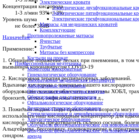
Электрические кровати
Концентрация кислорода
Электрические двухфункциональные кр
1-3 л/мин 93%+/-3%
Электрические пятифункциональные кр
Уровень шума
Электрические трехфункциональные кр
Матрасы для медицинских кроватей
не более 38dB
Комплектующие
Противопролежневые матрасы
Назначение
Ячеистые
Трубчатые
Применение:
Матрасы без компрессора
Костыли на прокат
1. Обширное поражение легких при пневмонии, в том ч
Профессиональная медтехника
вызванной коронавирусом COVID-19
Мониторы прикроватные
Гинекологическое оборудование
2. Кислородная терапия респираторных заболеваний.
Лабораторные медицинские центрифуги
Вдыхание кислорода с помощью нашего кислородного
Лабораторные микроскопы
оборудования поможет облегчить симптомы ХОБЛ, трах
Облучатели-рециркуляторы воздуха
Оборудование для светотерапии
бронхита, астмы, эмфиземы легких и т.д.,
Офтальмологическое оборудование
Рентгенологическое оборудование
3. Пожилым людям. Люди преклонного возраста могут
Стерилизационное и дезинфекционное оборудован
использовать наш кислородный концентратор для вдых
Хирургическое оборудование
кислорода, чтобы предотвратить склероз сосудов, болез
Облучатели фототерапевтические для новорожден
Альцгеймера, бессонницу, головокружение и гериатрич
Облучатели фототерапевтические для новорожден
синдром.
аренда