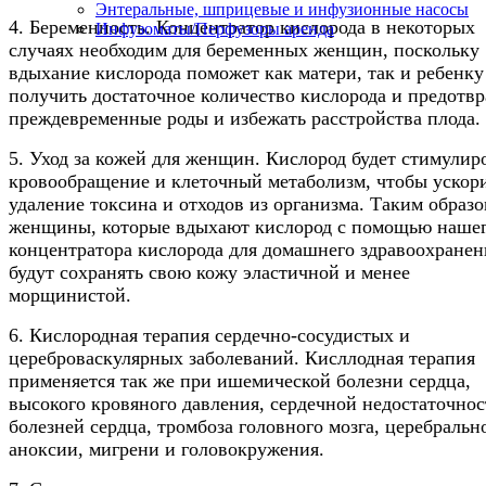
Энтеральные, шприцевые и инфузионные насосы
4. Беременность. Концентратор кислорода в некоторых
Инфузоматы/Перфузоры аренда
случаях необходим для беременных женщин, поскольку
вдыхание кислорода поможет как матери, так и ребенку
получить достаточное количество кислорода и предотвр
преждевременные роды и избежать расстройства плода.
5. Уход за кожей для женщин. Кислород будет стимулир
кровообращение и клеточный метаболизм, чтобы ускор
удаление токсина и отходов из организма. Таким образо
женщины, которые вдыхают кислород с помощью наше
концентратора кислорода для домашнего здравоохранен
будут сохранять свою кожу эластичной и менее
морщинистой.
6. Кислородная терапия сердечно-сосудистых и
цереброваскулярных заболеваний. Кисллодная терапия
применяется так же при ишемической болезни сердца,
высокого кровяного давления, сердечной недостаточнос
болезней сердца, тромбоза головного мозга, церебральн
аноксии, мигрени и головокружения.