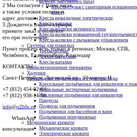
колесах, пассивного типа)
2
Мы согласуем с Вами заказ,
Кресла-стулья с санитарным оснащением
а также условия оплаты и
колес)
адрес доставки.
Кресла инвалидные электрические
Кресла-каталки
3
Дождитесь нашего курьера,
Кресла-коляски активного типа
примите заказ и оплатите
Кресла-коляски повышенной грузоподъемнос
его при получении.
Кресла-коляски с рычажным управлением
Скутеры для пожилых
Пункт проката есть только в регионах: Москва, СПБ,
Трёхколёсные
Челябинск, Екатеринбург, Краснодар
Четырёхколёсные
Кресла-каталки
КОНТАКТЫ
Реабилитационные тренажеры
Ходунки
Санкт-Петербург
,
Лиговский пр., 50 корпус Н
Инвалидные подъемники и ступенькоходы
Кресельные подъёмники для инвалидов и по
+7 (812) 454-02-64
,
Мобильные лестничные подъемники
+7 (812) 938-14-98
Наклонные подъёмники для инвалидов
Пандусы
Подвесы для подъемников
info@o2life.ru
Подъемники для бассейнов и ванн
Подъемники передвижные
WhatsApp
Медицинские кровати
Механические кровати
консультация
Электрические кровати