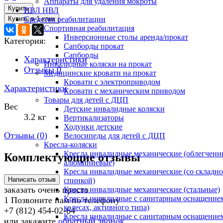
Аппараты для удаления мокроты
Купить
ИВЛ НВЛ
Средства реабилитации
Спортивная реабилитация
Инверсионные столы аренда/прокат
Категория:
Сапборды прокат
Сапборды
Характеристики
Инвалидные коляски на прокат
Отзывы
0
Медицинские кровати на прокат
Кровати с электроприводом
Характеристики
Кровати с механическим приводом
Товары для детей с ДЦП
Вес
Детские инвалидные коляски
3.2 кг
Вертикализаторы
Ходунки детские
Отзывы (
0
)
Велосипеды для детей с ДЦП
Кресла-коляски
Кресла инвалидные механические (облегченн
Комплектующие отзывы
алюминиевые)
Кресла инвалидные механические (со складн
спинкой)
заказать очень просто
Кресла инвалидные механические (стальные)
Кресла инвалидные с санитарным оснащением
1
Позвоните нам по телефону
колесах, активного типа)
+7 (812) 454-02-64
Кресла инвалидные с санитарным оснащением
или закажите
обратный звонок
.