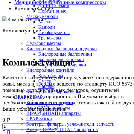
До 5 л/мин
Медицинские воздушные компрессоры
До 10-15 л/мин
Комплектующие
Портативные
Маски, канюли
Маски
Канюли
Комплектующие
Пикфлоуметры
Тренажеры
Пульсоксиметры
Кислородные баллоны и подушки
Кислородные баллончики
Баллоны для заправки
Комплектующие
Кислородные подушки
Кислородные коктейли
Коктейлеры
Качество сжатого воздуха определяется по содержанию 
Смеси
воды, масла и твердых веществ по стандарту ИСО 8573-
Наборы
помощью дополнительных фильтров, осушителей
Кислородные барокамеры
мембранного и адсорбционного Вы можете выбрать
CPAP | BIPAP
необходимый компрессор и подготовить сжатый воздух 
Комплекты со скидкой
Auto CPAP-аппараты
Ваши условия применения.
BIPAP(БИПАП)-аппараты
CPAP-маски
0
Р
Контуры, фильтры, увлажнители, запчасти
Аренда CPAP(СИПАП)-аппаратов