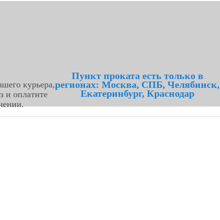
Пункт проката есть только в
регионах: Москва, СПБ, Челябинск,
шего курьера,
Екатеринбург, Краснодар
з и оплатите
чении.