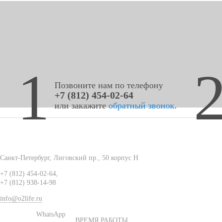
1
Позвоните нам по телефону
+7 (812) 454-02-64
или закажите
обратный звонок
.
Санкт-Петербург
,
Лиговский пр., 50 корпус Н
+7 (812) 454-02-64
,
+7 (812) 938-14-98
info@o2life.ru
WhatsApp
ВРЕМЯ РАБОТЫ