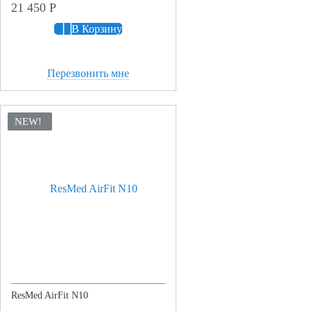
21 450
Р
В Корзину
Перезвонить мне
NEW!
ResMed AirFit N10