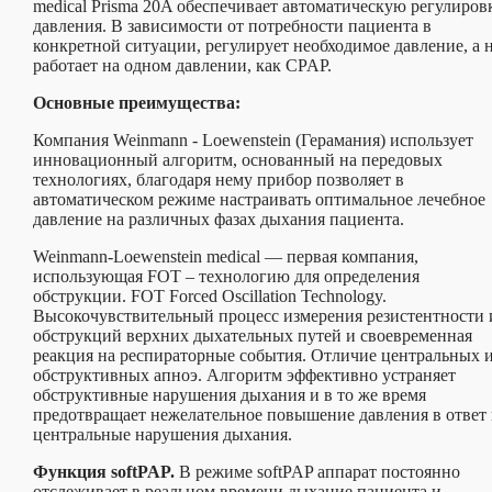
medical Prisma 20A обеспечивает автоматическую регулиров
давления. В зависимости от потребности пациента в
конкретной ситуации, регулирует необходимое давление, а 
работает на одном давлении, как CPAP.
Основные преимущества:
Компания Weinmann - Loеwenstein (Герамания) использует
инновационный алгоритм, основанный на передовых
технологиях, благодаря нему прибор позволяет в
автоматическом режиме настраивать оптимальное лечебное
давление на различных фазах дыхания пациента.
Weinmann-Loеwenstein medical — первая компания,
использующая FOT – технологию для определения
обструкции. FOT Forced Oscillation Technology.
Высокочувствительный процесс измерения резистентности 
обструкций верхних дыхательных путей и своевременная
реакция на респираторные события. Отличие центральных 
обструктивных апноэ. Алгоритм эффективно устраняет
обструктивные нарушения дыхания и в то же время
предотвращает нежелательное повышение давления в ответ 
центральные нарушения дыхания.
Функция softPAP.
В режиме softPAP аппарат постоянно
отслеживает в реальном времени дыхание пациента и