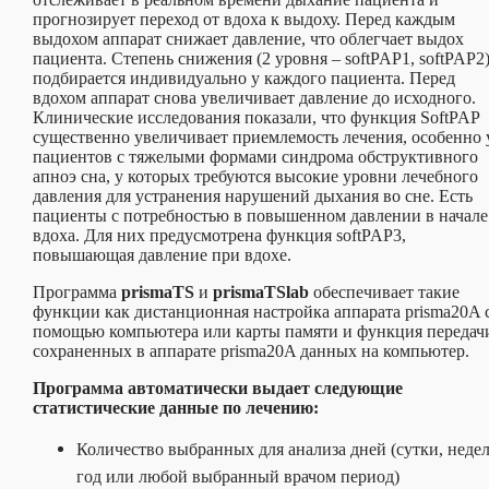
прогнозирует переход от вдоха к выдоху. Перед каждым
выдохом аппарат снижает давление, что облегчает выдох
пациента. Степень снижения (2 уровня – softPAP1, softPAP2
подбирается индивидуально у каждого пациента. Перед
вдохом аппарат снова увеличивает давление до исходного.
Клинические исследования показали, что функция SoftPAP
существенно увеличивает приемлемость лечения, особенно 
пациентов с тяжелыми формами синдрома обструктивного
апноэ сна, у которых требуются высокие уровни лечебного
давления для устранения нарушений дыхания во сне. Есть
пациенты с потребностью в повышенном давлении в начале
вдоха. Для них предусмотрена функция softPAP3,
повышающая давление при вдохе.
Программа
prismaTS
и
prismaTSlab
обеспечивает такие
функции как дистанционная настройка аппарата prisma20A 
помощью компьютера или карты памяти и функция передач
сохраненных в аппарате prisma20A данных на компьютер.
Программа автоматически выдает следующие
статистические данные по лечению:
Количество выбранных для анализа дней (сутки, недел
год или любой выбранный врачом период)