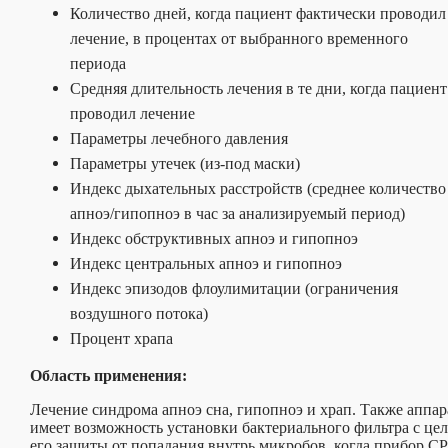
Количество дней, когда пациент фактически проводил
лечение, в процентах от выбранного временного
периода
Средняя длительность лечения в те дни, когда пациент
проводил лечение
Параметры лечебного давления
Параметры утечек (из-под маски)
Индекс дыхательных расстройств (среднее количество
апноэ/гипопноэ в час за анализируемый период)
Индекс обструктивных апноэ и гипопноэ
Индекс центральных апноэ и гипопноэ
Индекс эпизодов флоулимитации (ограничения
воздушного потока)
Процент храпа
Область применения:
Лечение синдрома апноэ сна, гипопноэ и храп. Также аппар
имеет возможность установки бактериального фильтра с це
его защиты от попадания внутрь микробов, когда прибор C