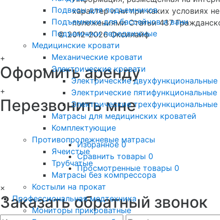
Подвесы для подъемников
характер и ни при каких условиях н
Подъемники для бассейнов и ванн
положениями Статьи 437 Гражданско
Подъемники передвижные
© 2012-2026 Оксилайф
Медицинские кровати
Механические кровати
+
Оформить аренду
Электрические кровати
Электрические двухфункциональные
+
Электрические пятифункциональные 
Перезвонить мне
Электрические трехфункциональные
Матрасы для медицинских кроватей
Комплектующие
Противопролежневые матрасы
Избранное
0
Ячеистые
Сравнить товары
0
Трубчатые
Просмотренные товары
0
Матрасы без компрессора
Костыли на прокат
×
Заказать обратный звонок
Профессиональная медтехника
Мониторы прикроватные