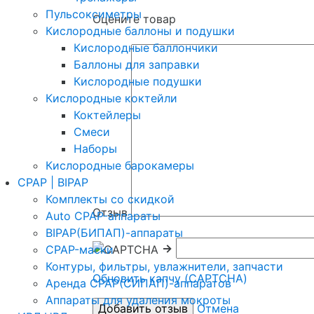
Пульсоксиметры
Оцените товар
Кислородные баллоны и подушки
Кислородные баллончики
Баллоны для заправки
Кислородные подушки
Кислородные коктейли
Коктейлеры
Смеси
Наборы
Кислородные барокамеры
CPAP | BIPAP
Комплекты со скидкой
Отзыв
Auto CPAP-аппараты
BIPAP(БИПАП)-аппараты
→
CPAP-маски
Контуры, фильтры, увлажнители, запчасти
Обновить капчу (CAPTCHA)
Аренда CPAP(СИПАП)-аппаратов
Аппараты для удаления мокроты
Отмена