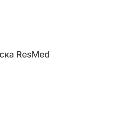
8 800 551 02 33
аска ResMed