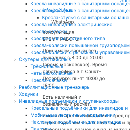
Апп
Кресла инвалидные с санитарным оснащени
info@o2life.ru
Кресла инвалидные с санитарным оснащени
Кресла-стулья с санитарным оснащен
WhatsApp
Кресла инвалидные электрические
Кресла-каталки
консультация
Кресла-коляски активного типа
ВРЕМЯ РАБОТЫ
Кресла-коляски повышенной грузоподъем
Принимаем звонки без
Кресла-коляски с рычажным управлением
выходных с 8.00 до 20.00
Скутеры для пожилых
(время московское). Время
Трёхколёсные
работы офиса в г. Санкт-
Четырёхколёсные
Петербурге: пн-пт 10:00 до
Кресла-каталки
18:00.
Реабилитационные тренажеры
Ходунки
Есть наличный и
Инвалидные подъемники и ступенькоходы
безналичный расчёт.
Кресельные подъёмники для инвалидов и
Мобильные лестничные подъемники
имеются противопоказания, перед 
Наклонные подъёмники для инвалидов
с руководством по эксплуатации и 
Пандусы
Информация, размещенная на интер