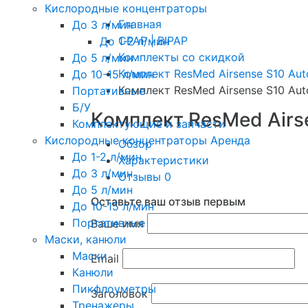
Кислородные концентраторы
Главная
До 3 л/мин
CPAP | BIPAP
До 1-2 л/мин
Комплекты со скидкой
До 5 л/мин
Комплект ResMed Airsense S10 Aut
До 10-15 л/мин
Комплект ResMed Airsense S10 Aut
Портативные
Б/У
Комплект ResMed Airs
Комплектующие и запчасти
Кислородные концентраторы Аренда
Обзор
До 1-2 л/мин
Характеристики
До 3 л/мин
Отзывы
0
До 5 л/мин
Оставьте ваш отзыв первым
До 10-15 л/мин
Портативные
Ваше имя
Маски, канюли
Маски
Email
Канюли
Пикфлоуметры
Заголовок
Тренажеры