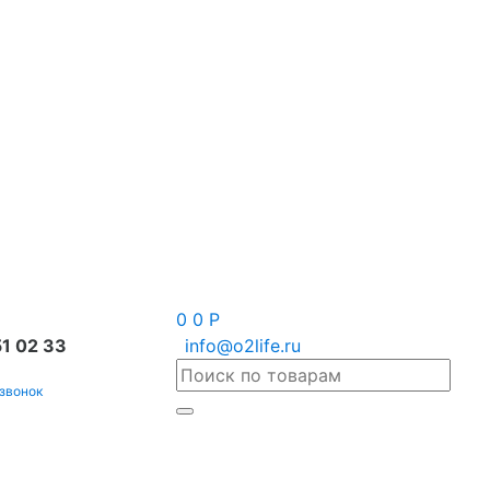
0
0
Р
1 02 33
info@o2life.ru
 звонок