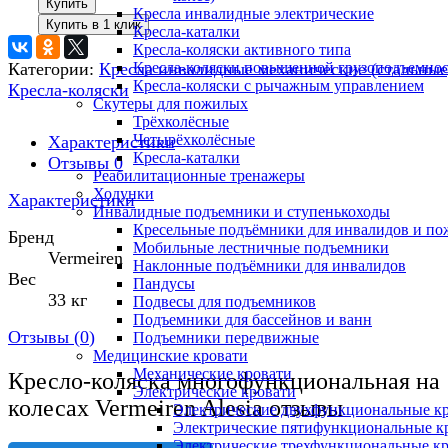
Купить
Кресла инвалидные электрические
Кресла-каталки
Кресла-коляски активного типа
Категории:
Кресла инвалидные механические (стальные
Кресла-коляски повышенной грузоподъемно
Кресла-коляски с рычажным управлением
Кресла-коляски
Скутеры для пожилых
Трёхколёсные
Четырёхколёсные
Характеристики
Кресла-каталки
Отзывы
0
Реабилитационные тренажеры
Ходунки
Характеристики
Инвалидные подъемники и ступенькоходы
Кресельные подъёмники для инвалидов и п
Бренд
Мобильные лестничные подъемники
Vermeiren
Наклонные подъёмники для инвалидов
Вес
Пандусы
33 кг
Подвесы для подъемников
Подъемники для бассейнов и ванн
Отзывы (
0
)
Подъемники передвижные
Медицинские кровати
Механические кровати
Кресло-коляска многофункциональная на
Электрические кровати
колесах Vermeiren Alesia отзывы
Электрические двухфункциональные к
Электрические пятифункциональные к
Электрические трехфункциональные к