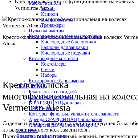
Кресло-коляска многофункциональная на колесах
Маски, канюли
Vermeiren Alesia
Маски
Канюли
Пикфлоуметры
Тренажеры
Пульсоксиметры
Кислородные баллоны и подушки
Кресло-коляска многофункциональная на колесах Verme
Кислородные баллончики
Alesia
Баллоны для заправки
Кислородные подушки
Кислородные коктейли
Коктейлеры
Смеси
Наборы
Кислородные барокамеры
Кресло-коляска
CPAP | BIPAP
Комплекты со скидкой
многофункциональная на колес
Auto CPAP-аппараты
BIPAP(БИПАП)-аппараты
Vermeiren Alesia
CPAP-маски
Контуры, фильтры, увлажнители, запчасти
Аренда CPAP(СИПАП)-аппаратов
Сиденье и спинка мягкие с толщиной подушек 5 см, об
Аппараты для удаления мокроты
из высокопрочного кож заменителя .
ИВЛ НВЛ
Подголовник (опция) съемный, мягкий, регулируется по
Средства реабилитации