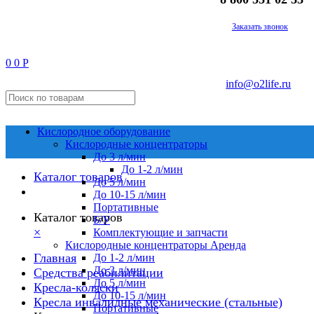
Заказать звонок
0
0
Р
info@o2life.ru
Кислородное оборудование
Кислородные концентраторы
До 3 л/мин
До 1-2 л/мин
Каталог товаров
До 5 л/мин
До 10-15 л/мин
Портативные
Каталог товаров
Б/У
×
Комплектующие и запчасти
Кислородные концентраторы Аренда
Главная
До 1-2 л/мин
До 3 л/мин
Средства реабилитации
До 5 л/мин
Кресла-коляски
До 10-15 л/мин
Кресла инвалидные механические (стальные)
Портативные