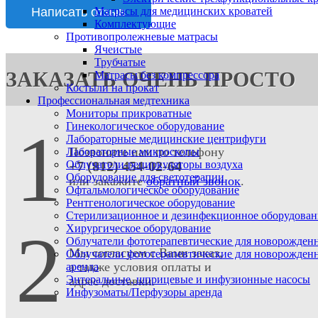
Матрасы для медицинских кроватей
Комплектующие
Противопролежневые матрасы
Ячеистые
Трубчатые
ЗАКАЗАТЬ ОЧЕНЬ ПРОСТО
Матрасы без компрессора
Костыли на прокат
Профессиональная медтехника
Мониторы прикроватные
1
Гинекологическое оборудование
Лабораторные медицинские центрифуги
Позвоните нам по телефону
Лабораторные микроскопы
+7 (812) 454-02-64
Облучатели-рециркуляторы воздуха
Оборудование для светотерапии
или закажите
обратный звонок
.
Офтальмологическое оборудование
Рентгенологическое оборудование
Стерилизационное и дезинфекционное оборудован
2
Хирургическое оборудование
Облучатели фототерапевтические для новорожден
Мы согласуем с Вами заказ,
Облучатели фототерапевтические для новорожден
а также условия оплаты и
аренда
Энтеральные, шприцевые и инфузионные насосы
адрес доставки.
Инфузоматы/Перфузоры аренда